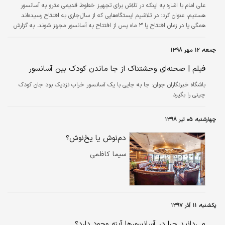
علی امام با اشاره به اینکه در تلاش برای تجهیز خطوط قدیمی مترو به آسانسور
هستیم، عنوان کرد: در تلاشیم ایستگاه‌هایی که از سال‌جاری به افتتاح رسیده‌اند
همگی یا در زمان افتتاح یا ۳ ماه پس از افتتاح به آسانسور مجهز شوند. به گزارش
روابط‌عمومی و امور بین‌الملل شرکت راه‌آهن شهری تهران و حومه (مترو) علی امام با
اشاره به تلاش‌های شرکت مترو درخصوص ساماندهی فضای تردد در مترو برای افراد
جمعه، ۱۲ مهر ۱۳۹۸
کم‌توان و معلول عنوان کرد: از ۴ سال پیش تاکنون تلاش شرکت مترو بر این بوده
است که تمامی ایستگاه‌ها همراه با پله‌برقی…
فیلم | صحنه‌ای وحشتناک از جا ماندن کودک بین آسانسور
باشگاه خبرنگاران جوان:
جا به جایی با یک آسانسور خراب نزدیک بود جان کودک
چینی را بگیرد.
چهارشنبه، ۰۵ تیر ۱۳۹۸
دم‌نوش یا یخ‌نوش؟
سیما کاظمی
یکشنبه، ۱۱ آذر ۱۳۹۷
می‌دانید چرا در آسانسورها آینه وجود دارد؟