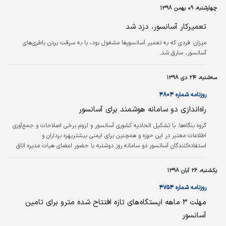
دارد. از این رو انتخاب پیمانکار برای ۴۹ دستگاه آسانسور فاز اول برنامه‌ریزی برای
چهارشنبه، ۰۹ بهمن ۱۳۹۸
تامین ۲۰۰ دستگاه آسانسور بوده که باید در مدت زمان ۶ ماه به اتمام برسد.
تعمیرکار آسانسور، دزد شد
میزان:
فردی که به تعمیر آسانسورها مشغول بود، با به سرقت بردن باطری‌های
آسانسور، سارق شد.
سه‌شنبه، ۲۴ دی ۱۳۹۸
روزنامه شماره ۴۸۰۴
راه‌اندازی دو سامانه هوشمند برای آسانسور
گروه بنگاه‌ها:
با تشکیل اتحادیه کشوری آسانسور و لزوم برخی اصلاحات و جمع‌آوری
اطلاعات معتبر در این حوزه و همچنین برای ایمنی بیشتربهره برداران و
استفاده‌کنندگان آسانسور دو سامانه روز دوشنبه با حضور اعضای هیات مدیره اتاق
اصناف ایران و فعالان این عرصه رونمایی شد. به گفته عباس ابریشمی نایب رئیس
اتحادیه کشوری آسانسور، پله‌برقی و خدمات وابسته سامانه «شناسا» برای
یکشنبه، ۲۶ آبان ۱۳۹۸
شناسنامه‌دار کردن آسانسور‌های سراسر کشور است که تاکنون اطلاعات و آمار موثقی
درخصوص آنها وجود ندارد.
روزنامه شماره ۴۷۵۴
مهلت ۳ ماهه ایستگاه‌های تازه افتتاح ‌شده مترو برای تامین
آسانسور