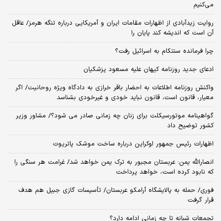
می‌کنیم
روایت زیدآبادی از اظهارات مقامات ایران و آمریکایی درباره تنگه هرمز/ عاقل
آن است که اندیشه کند پایان را
چرا فرمانده سنتکام به اسرائیل رفت؟
ادعای جدید روزنامه کیهان علیه مسعود پزشکیان
واکنش روزنامه اطلاعات به احضار باقر خرازی به دادگاه ویژه روحانیت/ اگر
معیار، قانون است، قانون نباید خودی و غیرخودی بشناسد
گواهینامه موتورسیکلت برای زنان چه زمانی صادر می شود؟/ مشاور وزیر
کشور توضیح داد
اظهارات رئیس جمهور اوکراین درباره ساخت موشک پاتریوت
انصارالله یمن: عربستان مجبور به ترک یمن خواهد شد/ غرامت هر سنگی را
که نابود کرده است، خواهد پرداخت
فوری/ حمله به پالایشگاه آرامکو عربستان/ تأسیسات گازی جبیل هم هدف
قرار گرفت
تجمعات شبانه تا چه زمانی ادامه دارد؟