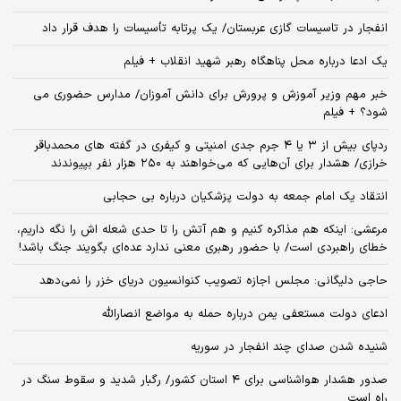
انفجار در تاسیسات گازی عربستان/ یک پرتابه تأسیسات را هدف قرار داد
یک ادعا درباره محل پناهگاه‌ رهبر شهید انقلاب + فیلم
خبر مهم وزیر آموزش و پرورش برای دانش آموزان/ مدارس حضوری می
شود؟ + فیلم
ردپای بیش از ۳ یا ۴ جرم جدی امنیتی و کیفری در گفته های محمدباقر
خرازی/ هشدار برای آن‌هایی که می‌خواهند به ۲۵۰ هزار نفر بپیوندند
انتقاد یک امام جمعه به دولت پزشکیان درباره بی حجابی
مرعشی: اینکه هم مذاکره کنیم و هم آتش را تا حدی شعله اش را نگه داریم،
خطای راهبردی است/ با حضور رهبری معنی ندارد عده‌ای بگویند جنگ باشد!
حاجی دلیگانی: مجلس اجازه تصویب کنوانسیون دریای خزر را نمی‌دهد
ادعای دولت مستعفی یمن درباره حمله به مواضع انصارالله
شنیده شدن صدای چند انفجار در سوریه
صدور هشدار هواشناسی برای ۴ استان کشور/ رگبار شدید و سقوط سنگ در
راه است