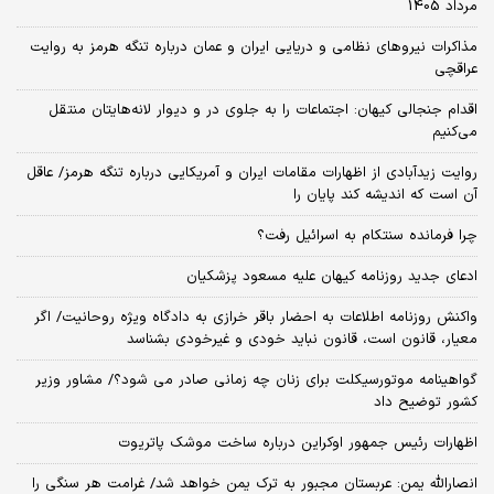
مرداد 1405
مذاکرات نیروهای نظامی و دریایی ایران و عمان درباره تنگه هرمز به روایت
عراقچی
اقدام جنجالی کیهان: اجتماعات را به جلوی در و دیوار لانه‌هایتان منتقل
می‌کنیم
روایت زیدآبادی از اظهارات مقامات ایران و آمریکایی درباره تنگه هرمز/ عاقل
آن است که اندیشه کند پایان را
چرا فرمانده سنتکام به اسرائیل رفت؟
ادعای جدید روزنامه کیهان علیه مسعود پزشکیان
واکنش روزنامه اطلاعات به احضار باقر خرازی به دادگاه ویژه روحانیت/ اگر
معیار، قانون است، قانون نباید خودی و غیرخودی بشناسد
گواهینامه موتورسیکلت برای زنان چه زمانی صادر می شود؟/ مشاور وزیر
کشور توضیح داد
اظهارات رئیس جمهور اوکراین درباره ساخت موشک پاتریوت
انصارالله یمن: عربستان مجبور به ترک یمن خواهد شد/ غرامت هر سنگی را