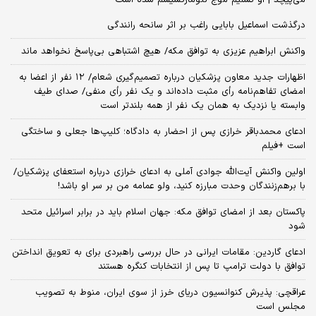
درگذشت اسماعیل بابایی راغب بر اثر سانحه رانندگی
واکنش ابراهیم عزیزی به توافق مکه/ هیچ اشتباهی بی‌پاسخ نخواهد ماند
اظهارات جدید معاون پزشکیان درباره تصمیم‌گیری شعام/ ۱۲ نفر از اعضا به
امضای تفاهم‌نامه رأی مثبت داده‌اند و یک نفر رأی منفی/ صدای طیف
وابسته یا نزدیک به همان یک نفر از همه بلندتر است
ادعای محمدباقر خرازی پس از احضار به دادگاه؛ کلیپ‌ها جعلی و ساختگی
است +فیلم
اولین واکنش آیت‌الله جوادی آملی به ادعای خرازی درباره استعفای پزشکیان/
با برهم‌زنندگان وحدت مبارزه کنید، ولو عمامه من بر سر او باشد!
پاکستان بعد از امضای توافق مکه: جهان اسلام باید در برابر اسرائیل متحد
شود
ادعای گاردین: مقامات ایرانی در حال بررسی راهبردی برای به تعویق انداختن
توافق با دولت ترامپ تا پس از انتخابات کنگره هستند
عراقچی: پذیرش کنوانسیون دریای خرز از سوی ایران، منوط به تصویب
مجلس است