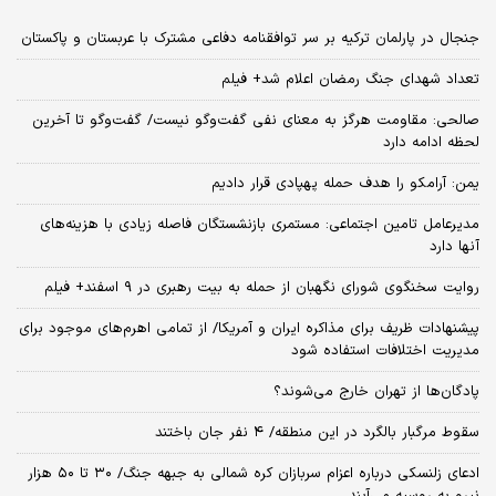
جنجال در پارلمان ترکیه بر سر توافقنامه دفاعی مشترک با عربستان و پاکستان
تعداد شهدای جنگ رمضان اعلام شد+ فیلم
صالحی: مقاومت هرگز به معنای نفی گفت‌وگو نیست/ گفت‌وگو تا آخرین
لحظه ادامه دارد
یمن: آرامکو را هدف حمله پهپادی قرار دادیم
مدیرعامل تامین اجتماعی: مستمری بازنشستگان فاصله زیادی با هزینه‌های
آنها دارد
روایت سخنگوی شورای نگهبان از حمله به بیت رهبری در ۹ اسفند+ فیلم
پیشنهادات ظریف برای مذاکره ایران و آمریکا/ از تمامی اهرم‌های موجود برای
مدیریت اختلافات استفاده شود
پادگان‌ها از تهران خارج می‌شوند؟
سقوط مرگبار بالگرد در این منطقه/ ۴ نفر جان باختند
ادعای زلنسکی درباره اعزام سربازان کره شمالی به جبهه جنگ/ ۳۰ تا ۵۰ هزار
نیرو به روسیه می‌آیند