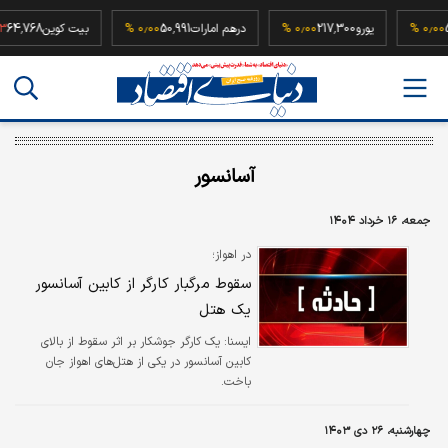
52,500,
۰٫۰۰ %
یورو
217,300
۰٫۰۰ %
درهم امارات
50,991
۰٫۰۰ %
بیت کوین
68
آسانسور
جمعه، ۱۶ خرداد ۱۴۰۴
در اهواز؛
سقوط مرگبار کارگر از کابین آسانسور
یک هتل
ايسنا:
یک کارگر جوشکار بر اثر سقوط از بالای
کابین آسانسور در یکی از هتل‌های اهواز جان
باخت.
چهارشنبه، ۲۶ دی ۱۴۰۳