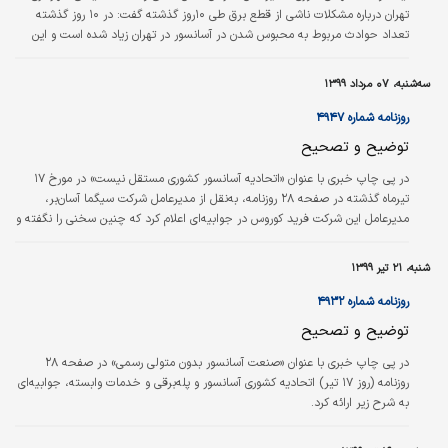
تهران درباره مشکلات ناشی از قطع برق طی ۱۰روز گذشته گفت: در ۱۰ روز گذشته
تعداد حوادث مربوط به محبوس‌ شدن در آسانسور در تهران زیاد شده است و این
امر به علت این است که قطعی برق ناگهانی و بدون اطلاع قبلی است و مردم
همچنان از آسانسورها استفاده می‌کنند و در هنگام قطع برق در آسانسورها محبوس
سه‌شنبه، ۰۷ مرداد ۱۳۹۹
می‌شوند.
روزنامه شماره ۴۹۴۷
توضیح و تصحیح
در پی چاپ خبری با عنوان «اتحادیه آسانسور کشوری مستقل نیست» در مورخ ۱۷
تیرماه گذشته در صفحه ۲۸ روزنامه، به‌نقل از مدیرعامل شرکت سیگما آسان‌بر،
مدیرعامل این شرکت فرید کوروس در جوابیه‌ای اعلام کرد که چنین سخنی را نگفته و
اتحادیه کشوری آسانسور از مهر سال ۱۳۹۷ به‌صورت رسمی و مستقل تشکیل شده و
این شرکت نیز از اعضای آن به‌شمار می‌رود. همچنین درباره وضعیت صنعت و
شنبه، ۲۱ تیر ۱۳۹۹
صادرات آسانسور و همچنین کیفیت آسانسورها مطالبی منتشر شده در حالی‌که
شرایط تغییر کرده و این مطالب ذکر شده به‌نقل از وی صحت ندارد.
روزنامه شماره ۴۹۳۲
توضیح و تصحیح
در پی چاپ خبری با عنوان «صنعت آسانسور بدون متولی رسمی» در صفحه ۲۸
روزنامه (روز ۱۷ تیر) اتحادیه کشوری آسانسور و پله‌برقی و خدمات وابسته، جوابیه‌ای
به شرح زیر ارائه کرد.