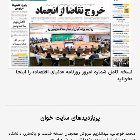
نسخه کامل شماره امروز روزنامه «دنیای‌ اقتصاد» را اینجا
بخوانید
پربازدیدهای سایت خوان
محمد قوچانی: عبدالکریم سروش همچنان نسخه قناعت و پاکسازی دانشگاه
می‌پیچد | او تسلیم موج نئومارکسیسم شده است