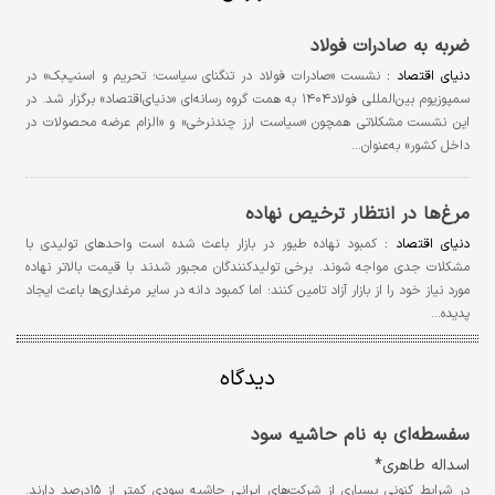
ضربه به صادرات فولاد
دنیای اقتصاد :
نشست «صادرات فولاد در تنگنای سیاست؛ تحریم و اسنپ‌بک» در
سمپوزیوم بین‌المللی فولاد۱۴۰۴ به همت گروه رسانه‌ای «دنیای‌اقتصاد» برگزار شد. در
این نشست مشکلاتی همچون «سیاست‌ ارز چندنرخی» و «الزام عرضه محصولات در
داخل کشور» به‌عنوان…
مرغ‌ها در انتظار ترخیص نهاده
دنیای اقتصاد :
کمبود نهاده طیور در بازار باعث شده است واحدهای تولیدی با
مشکلات جدی مواجه شوند. برخی تولیدکنندگان مجبور شدند با قیمت بالاتر نهاده
مورد نیاز خود را از بازار آزاد تامین کنند؛ اما کمبود دانه در سایر مرغداری‌ها باعث ایجاد
پدیده…
دیدگاه
سفسطه‌ای به نام حاشیه سود
اسداله طاهری*
در شرایط کنونی بسیاری از شرکت‌های ایرانی حاشیه سودی کمتر از ۱۵درصد دارند.