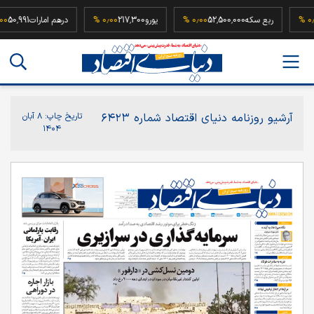
94
۰٫۰۰ %
ربع سکه
52,500,000
۰٫۰۰ %
یورو
217,300
۰٫۰۰ %
درهم امارات
,991
آرشیو روزنامه دنیای اقتصاد شماره ۶۴۲۳
تاریخ چاپ:
۸ آبان
۱۴۰۴