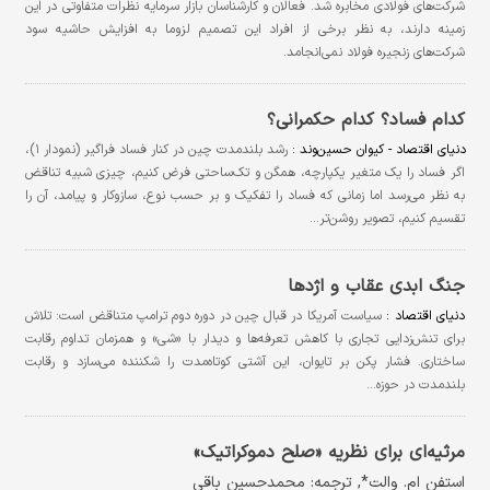
شرکت‌های فولادی مخابره شد. فعالان و کارشناسان بازار سرمایه نظرات متفاوتی در این
زمینه دارند، به نظر برخی از افراد این تصمیم لزوما به افزایش حاشیه سود
شرکت‌های زنجیره فولاد نمی‌انجامد.
کدام فساد؟ کدام حکمرانی؟
دنیای اقتصاد - کیوان حسین‌وند :
رشد بلندمدت چین در کنار فساد فراگیر (نمودار ۱)،
اگر فساد را یک متغیر یکپارچه، همگن و تک‌ساحتی فرض کنیم، چیزی شبیه تناقض
به نظر می‌رسد اما زمانی که فساد را تفکیک و بر حسب نوع، سازوکار و پیامد، آن را
تقسیم کنیم، تصویر روشن‌تر…
جنگ ابدی عقاب و اژدها
دنیای اقتصاد :
سیاست آمریکا در قبال چین در دوره دوم ترامپ متناقض است: تلاش
برای تنش‌زدایی تجاری با کاهش تعرفه‌ها و دیدار با «شی» و همزمان تداوم رقابت
ساختاری. فشار پکن بر تایوان، این آشتی کوتاه‌مدت را شکننده می‌سازد و رقابت
بلندمدت در حوزه…
مرثیه‌ای برای نظریه «صلح دموکراتیک»
استفن ام. والت*, ترجمه: محمدحسین باقی