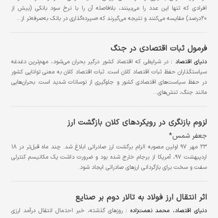
افرادی که تنها این عدد را می‌بینند، بلافاصله آن را با نرخ سود بانکی (بیش از
۲۰درصد) مقایسه می‌کنند و نتیجه می‌گیرند که «سپرده‌گذاری در بانک به‌صرفه‌تر از…
فرمول ثبات اقتصادی در جنگ
دنیای اقتصاد :
در شرایطی که اقتصاد کشور درگیر بحران‌ می‌شود، مهم‌ترین دغدغه
سیاستگذاران حفظ ثبات اقتصاد کلان است. ثبات اقتصاد کلان به معنی توانایی کشور
در حفظ سیاست‌های اقتصادی کشور و جلوگیری از نوسانات شدید است. بحران‌هایی
مانند جنگ، تنش‌های…
لزوم بازنگری در رویکردهای کلان بازگشت ارز
جعفر شمس*
۲۳ مهر ۹۷ اولین مصوبه الزام برگشت ارز صادراتی ابلاغ شد. چند ماه قبل‌تر در ۱۸
اردیبهشت ۹۷، آمریکا از برجام خارج شده بود و ضرورت داشت یک مکانیسم کنترلی
سفت و سخت برای بازگردانی ارزهای صادراتی ایجاد شود.
اثر انتقال ارز فولاد به تالار دوم بر صنایع
دنیای اقتصاد، محمد نعمت‌زاده :
روزهای گذشته، خبر احتمال انتقال درآمد ارزی