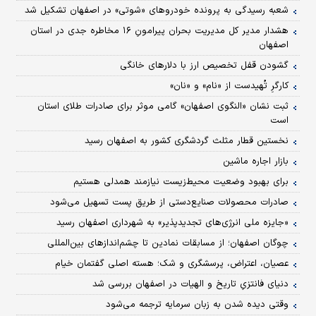
شعبه رسیدگی به پرونده خودروهای «شوتی» در اصفهان تشکیل شد
هشدار مدیر کل مدیریت بحران پیرامونِ ۱۶ مخاطره جدی در استان
اصفهان
گشودن قفل تخصیص ارز با دلارهای خانگی
کارگرِ تُهیدست از «نام» و «نان»
ثبت نشان «النگوی اصفهان» گامی موثر برای صادرات طلای استان
است
نخستین قطار مثلث گردشگری کشور به اصفهان رسید
بازار اجاره ماشین
برای بهبود وضعیت محیط‌زیست نیازمند همدلی هستیم
صادرات محصولات صنایع‌دستی از طریق پست تسهیل می‌شود
«جایزه ملی انرژی‌های تجدیدپذیر» به شهرداری اصفهان رسید
چوگان اصفهان؛ از مسابقات نمادین تا چشم‌اندازهای بین‌المللی
عصیان، اعتراض، پرسشگری و شک؛ هسته اصلی گفتمان خیام
دنیای فانتزیِ تاریخ و الهیات در اصفهان بررسی شد
وقتی دیده شدن به زبان سرمایه ترجمه می‌شود