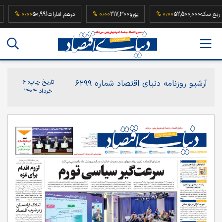
ربع سکه
52,500,000
۰٫۰۰ %
یورو
217,300
۰٫۰۰ %
درهم امارات
50,991
۰٫۰۰ %
آرشیو روزنامه دنیای اقتصاد شماره ۶۲۹۹
تاریخ چاپ:
۶
خرداد ۱۴۰۴