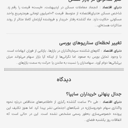
دنیای اقتصاد :
انجماد معاملات مسکن در اردیبهشت‌، «ایست» قیمت را رقم زد.
شاخص مسکن «دنیای‌اقتصاد» از متوسط قیمت ۱۰۲میلیون تومانی هرمترمربع واحد
مسکونی حکایت دارد. ماه گذشته رفتار خریدار و فروشنده آپارتمان کاملا متاثر از روند
مذاکرات هسته‌ای،…
تغییر لحظه‌ای سناریوهای بورسی
دنیای اقتصاد :
گام‌های شکننده سرمایه‌گذاران در بازارها، بازتابی از فوران ابهامات است.
با وجود تمایل بورس به صعود اما نگرانی‌ها از اینکه آیا بازار سهام می‌تواند میان
بی‌ثباتی‌ها دوام آورد، سهامداران را نسبت به ماندن یا حرکت به سمت بازارهای…
دیدگاه
جدال پنهانی خریداران سایپا؟
دنیای اقتصاد :
طی ۳۰ ساعت گذشته رگباری از «اطلاعیه‌های متناقض‌ درباره نحوه
واگذاری سهام خودروسازان» در شبکه‌های اجتماعی نشر پیدا کرد اما هنوز تکلیف این
پرونده خصوصی‌سازی به‌طور رسمی مشخص نشده است. این در حالی است که
اتفاقات روز یکشنبه فضای…