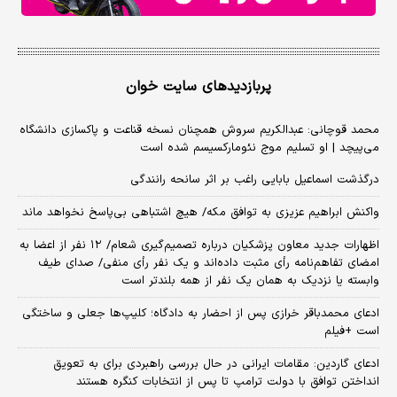
پربازدیدهای سایت خوان
محمد قوچانی: عبدالکریم سروش همچنان نسخه قناعت و پاکسازی دانشگاه
می‌پیچد | او تسلیم موج نئومارکسیسم شده است
درگذشت اسماعیل بابایی راغب بر اثر سانحه رانندگی
واکنش ابراهیم عزیزی به توافق مکه/ هیچ اشتباهی بی‌پاسخ نخواهد ماند
اظهارات جدید معاون پزشکیان درباره تصمیم‌گیری شعام/ ۱۲ نفر از اعضا به
امضای تفاهم‌نامه رأی مثبت داده‌اند و یک نفر رأی منفی/ صدای طیف
وابسته یا نزدیک به همان یک نفر از همه بلندتر است
ادعای محمدباقر خرازی پس از احضار به دادگاه؛ کلیپ‌ها جعلی و ساختگی
است +فیلم
ادعای گاردین: مقامات ایرانی در حال بررسی راهبردی برای به تعویق
انداختن توافق با دولت ترامپ تا پس از انتخابات کنگره هستند