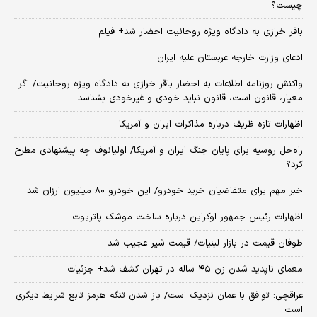
چیست؟
باقر خرازی به دادگاه ویژه روحانیت احضار شد+ فیلم
ادعای وزارت خارجه عربستان علیه ایران
واکنش روزنامه اطلاعات به احضار باقر خرازی به دادگاه ویژه روحانیت/ اگر
معیار، قانون است، قانون نباید خودی و غیرخودی بشناسد
اظهارات تازه ظریف درباره مذاکرات ایران و آمریکا
راه‌حل روسیه برای پایان جنگ ایران و آمریکا/ اولیانوف چه پیشنهادی مطرح
کرد؟
خبر مهم برای متقاضیان خرید خودرو/ این خودرو ۸۰ میلیون ارزان شد
اظهارات رئیس جمهور اوکراین درباره ساخت موشک پاتریوت
طوفان قیمت در بازار لبنیات/ قیمت شیر عجیب شد
معمای ناپدید شدن زن ۴۵ ساله در تهران کشف شد+ جزئیات
عراقچی: توافق با عمان نزدیک است/ باز شدن تنگه هرمز تابع شرایط دیگری
است