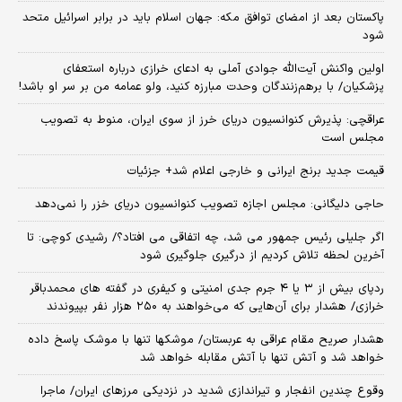
پاکستان بعد از امضای توافق مکه: جهان اسلام باید در برابر اسرائیل متحد
شود
اولین واکنش آیت‌الله جوادی آملی به ادعای خرازی درباره استعفای
پزشکیان/ با برهم‌زنندگان وحدت مبارزه کنید، ولو عمامه من بر سر او باشد!
عراقچی: پذیرش کنوانسیون دریای خرز از سوی ایران، منوط به تصویب
مجلس است
قیمت جدید برنج ایرانی و خارجی اعلام شد+ جزئیات
حاجی دلیگانی: مجلس اجازه تصویب کنوانسیون دریای خزر را نمی‌دهد
اگر جلیلی رئیس جمهور می شد، چه اتفاقی می افتاد؟/ رشیدی کوچی: تا
آخرین لحظه تلاش کردیم از درگیری جلوگیری شود
ردپای بیش از ۳ یا ۴ جرم جدی امنیتی و کیفری در گفته های محمدباقر
خرازی/ هشدار برای آن‌هایی که می‌خواهند به ۲۵۰ هزار نفر بپیوندند
هشدار صریح مقام عراقی به عربستان/ موشکها تنها با موشک پاسخ داده
خواهد شد و آتش تنها با آتش مقابله خواهد شد
وقوع چندین انفجار و تیراندازی شدید در نزدیکی مرز‌های ایران/ ماجرا