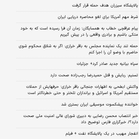
پالایشگاه سیزران هدف حمله قرار گرفت
شرط مهم آمریکا برای لغو محاصره دریایی ایران
پیام عراقچی خطاب به همسایگان؛ زمان آن فرا رسیده است که به خود
متکی باشیم و برادری واقعی را در پیش گیریم
حمله تند یک نماینده مجلس به باقر خرازی: اگر به شلاق محکوم شوی
حاضرم با وضو آن را اجرا کنم
سپاه بیانیه جدید صادر کرد+ جزئیات
تسنیم: ربایش و قتل حمیدرضا رجب‌زاده صحت دارد
واکنش ابطحی به اظهارات جنجالی باقر خرازی؛ حرفهایش از حملات
مستقیم آمریکا و اسرائیل و براندازان تلختر و حتی خطرناکتر است
خواننده پیشکسوت موسیقی ایران بستری شد
خبر انتصاب محسن رضایی به دبیری شورای عالی امنیت ملی صحت
دارد؟/ خبرگزاری فارس توضیح داد
انفجار مهیب در یک پالایشگاه نفت + فیلم