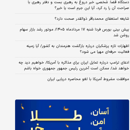
دستگاه قضا: شخصی خبر دروغ به رهبری بست و دفتر رهبری با
صراحت آن را رد کرد، آیا این جرم است یا خیر؟
شایعه استعفای محمدباقر ذوالقدر صحت دارد؟
پیش بینی بورس فردا شنبه ۱۷ مردادماه ۱۴۰۵/ موتور رشد بازار سهام
روشن شد
اظهارات تازه پزشکیان درباره بازگشت هنرمندان به کشور/ آیا زمینه
فعالیت حرفه‌ای مهیا می شود؟
ادعای ترامپ درباره تمایل ایران برای مذاکره با آمریکا/ خواهیم دید چه
خواهد شد/ ممکن است آخرین رئیس‌ جمهور جمهوری خواه باشم
موافقت مشروط آمریکا با لغو محاصره دریایی ایران