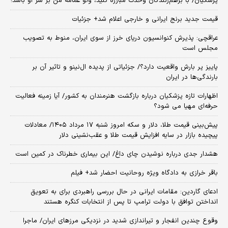
پزشکیان/ با برهم‌زنندگان وحدت مبارزه کنید، ولو عمامه من بر سر او باشد!
قیمت جدید برنج ایرانی و خارجی اعلام شد+ جزئیات
عراقچی: پذیرش کنوانسیون دریای خرز از سوی ایران، منوط به تصویب
مجلس است
پاییز پر بارش واقعیت دارد؟/ جزئیاتی از پدیده ال‌نینو و تاثیر آن بر
بارندگی‌ها در ایران
اظهارات تازه پزشکیان درباره بازگشت هنرمندان به کشور/ آیا زمینه فعالیت
حرفه‌ای مهیا می شود؟
پیش‌بینی قیمت طلا، دلار و سکه امروز شنبه ۱۷ مرداد ۱۴۰۵/ معادلات
پیچیده بازار در سایه افزایش قیمت طلا و عقب‌نشینی دلار
هشدار جدی درباره نوشیدن چای داغ/ این بیماری خطرناک در کمین است
باقر خرازی به دادگاه ویژه روحانیت احضار شد+ فیلم
ادعای گاردین: مقامات ایرانی در حال بررسی راهبردی برای به تعویق
انداختن توافق با دولت ترامپ تا پس از انتخابات کنگره هستند
وقوع چندین انفجار و تیراندازی شدید در نزدیکی مرز‌های ایران/ ماجرا