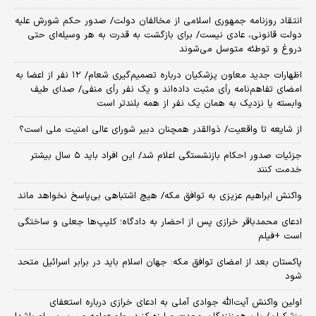
انتقاد روزنامه جمهوری اسلامی از مخالفان دولت/ صدور حکم شورش علیه
دولت قانونی، عادی نیست/ برای بازگشت به قدرت به هر وسیله‌ای حتی
دروغ و توطئه متوسل می‌شوند
اظهارات جدید معاون پزشکیان درباره تصمیم‌گیری شعام/ ۱۲ نفر از اعضا به
امضای تفاهم‌نامه رأی مثبت داده‌اند و یک نفر رأی منفی/ صدای طیف
وابسته یا نزدیک به همان یک نفر از همه بلندتر است
از شایعه تا واقعیت/ ذوالقدر همچنان دبیر شورای ‌عالی امنیت ملی است؟
جزئیات صدور احکام بازنشستگی اعلام شد/ این افراد باید ۵ سال بیشتر
خدمت کنند
واکنش ابراهیم عزیزی به توافق مکه/ هیچ اشتباهی بی‌پاسخ نخواهد ماند
ادعای محمدباقر خرازی پس از احضار به دادگاه؛ کلیپ‌ها جعلی و ساختگی
است +فیلم
پاکستان بعد از امضای توافق مکه: جهان اسلام باید در برابر اسرائیل متحد
شود
اولین واکنش آیت‌الله جوادی آملی به ادعای خرازی درباره استعفای