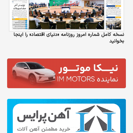
نسخه کامل شماره امروز روزنامه «دنیای‌ اقتصاد» را اینجا
بخوانید