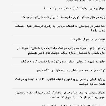
سربازان فراری بخوانند/ آیا معافیت در راه است؟
زلزله در بازار مسکن تهران/ قیمت‌ها ۲ برابر شد، خریدار ناپدید شد
چرا مصر در پیوستن به ائتلاف دریایی به رهبری عربستان علیه انصارالله
تردید دارد؟
قیمت جدید مرغ اعلام شد
واکنش ارتش آمریکا به پرتاب موشک بالستیک کره شمالی/ آمریکا: در
حال رایزنی با متحدان درباره پرتاب موشک‌های اخیر هستیم
خانواده شهید لاریجانی ادعای سردار کوثری را تکذیب کرد +جزئیات
توئیت جدید محسن رضایی درباره بازشدن تنگه هرمز
رویترز: ایران و عمان برای تعیین تعرفه ترانزیت ۳ تا ۷ درصدی در تنگه
هرمز مذاکره می‌کنند
اعتراض پرستاران بیمارستان فیاض بخش/ رئیس سازمان نظام پرستاری:
هیچ پرستاری بازداشت یا اخراج نشده است