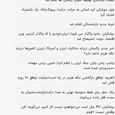
لیست بلندبالای توقیف اموال تراستی ها اعلام شد
غول موشکی کره شمالی به حرکت درآمد/ پیونگ‌یانگ یک بالستیک
شلیک کرد
شرط جدید بازنشستگی اعلام شد
پزشکیان: سایپا واگذار می شود/ ایران‌خودرو را که واگذار کردیم، وزیر
اقتصاد دولت استیضاح شد
خبر جدید پاکستان درباره مذاکرات ایران و آمریکا/ رایزنی کشورها درباره
تنگه هرمز ادامه دارد؟
ترامپ زمان پایان جنگ ایران را اعلام کرد/ تامین برخی مهمات
«محدودتر» شده است
العربیه: توافق بازگشایی تنگه هرمز در راه است/جزئیات توافق ۶۰ روزه
فاش شد
زنگ خطر برای طبقه متوسط تهران به صدا درآمد/پایتخت‌نشینان به
سمت فقر رانده می‌شوند
پزشکیان: ۴۷ سال است می‌خواهیم درست کار کنیم، می‌گویند الان
وقتش نیست +فیلم