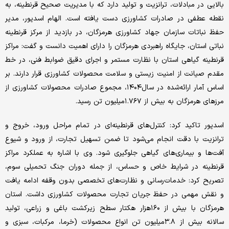
بالایی در مبادلات، ترانزیت و تولید دارد که با مدیریت صحیح قرنطینه، به
نقطه عطفی در صادرات کشاورزی دست یافته است. الهام اسدپور، مدیر
حفظ نباتات سازمان جهاد کشاورزی هرمزگان، در بازدید از مرکز قرنطینه
نباتی استان، جایگاه راهبردی هرمزگان را دارای اهمیت دانست و گفت: مراکز
قرنطینه گیاهی استان با نظارت مستمر و اجرای دقیق ضوابط فنی، در خط
مقدم صیانت از امنیت زیستی و سلامت محصولات کشاورزی قرار دارند. بر
اساس آمار ارائه‌شده در سال۱۴۰۴، مجموع صادرات محصولات کشاورزی از
مرزهای هرمزگان به بیش از ۱.۷۶۷‌میلیون تن رسید.
اسدپور تاکید کرد: کنترل‌های قرنطینه‌ای در تمام مراحل ورود، خروج و
ترانزیت با دقت انجام می‌شود تا ضمن تسهیل تجارت، از ورود و شیوع
آفت‌ها و بیماری‌های گیاهی جلوگیری شود. وی با اشاره به عملکرد مراکز
قرنطینه در شرایط خاص و حساس، از جمله دوران جنگ تحمیلی سوم،
تصریح کرد: خدمات‌رسانی و نظارت‌های تخصصی بدون وقفه ادامه یافت
و نقش مهمی در حفظ جریان تجارت محصولات کشاورزی داشت. استان
هرمزگان با بیش از ۱۶۰هزار هکتار سطح زیرکشت باغی و زراعی، تولید
سالانه بیش از ۳.۸‌میلیون تن انواع محصولات (خرما، مرکبات، سبزی و