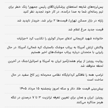
پس‌لرزه‌های شایعه استعفای پزشکیان/آقای رئیس جمهور! زنگ خطر برای
تیم رسانه‌ای شما به صدا درآمده، در کار خود تجدید نظر کنید
زلزله در بازار مسکن تهران/ قیمت‌ها ۲ برابر شد، خریدار ناپدید شد
قیمت جدید مرغ اعلام شد
خانواده شهید لاریجانی ادعای سردار کوثری را تکذیب کرد +جزئیات
واکنش ارتش آمریکا به پرتاب موشک بالستیک کره شمالی/ آمریکا: در حال
رایزنی با متحدان درباره پرتاب موشک‌های اخیر هستیم
روایت رویترز از پیام هشدارآمیز ایران به آمریکا و اسرائیل/جنگ در آخرین
لحظه متوقف شد
ترامپ همه را غافلگیر کرد/پایگاه نظامی محرمانه زیر کاخ سفید در حال
ساخت است
پیش‌بینی قیمت طلا، دلار و سکه امروز پنجشنبه ۱۵ مرداد ۱۴۰۵
رویترز: ایران و عمان برای تعیین تعرفه ترانزیت ۳ تا ۷ درصدی در تنگه
هرمز مذاکره می‌کنند