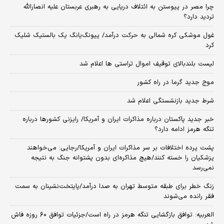
چرا مصر در پیوستن به ائتلاف دریایی به رهبری عربستان علیه انصارالله
تردید دارد؟
غول موشکی کره شمالی به حرکت درآمد/ پیونگ‌یانگ یک بالستیک شلیک
کرد
لیست بلندبالای توقیف اموال تراستی ها اعلام شد
موج جدید گرما در راه کشور
شرط جدید بازنشستگی اعلام شد
خبر جدید پاکستان درباره مذاکرات ایران و آمریکا/ رایزنی کشورها درباره
تنگه هرمز ادامه دارد؟
پشت پرده اختلافات بر سر مذاکرات ایران و آمریکا/رجایی: می‌خواهند
پزشکیان را خسته کنند/هیچ مذاکره‌ای بدون پشتوانه جنگ به نتیجه
نمی‌رسد
زنگ خطر برای طبقه متوسط تهران به صدا درآمد/پایتخت‌نشینان به سمت
فقر رانده می‌شوند
العربیه: توافق بازگشایی تنگه هرمز در راه است/جزئیات توافق ۶۰ روزه فاش