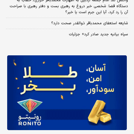
واکنش تند امام جمعه اردبیل به اظهارات محمدباقر خرازی/ خطاب به
دستگاه قضا: شخصی خبر دروغ به رهبری بست و دفتر رهبری با صراحت
آن را رد کرد، آیا این جرم است یا خیر؟
شایعه استعفای محمدباقر ذوالقدر صحت دارد؟
سپاه بیانیه جدید صادر کرد+ جزئیات