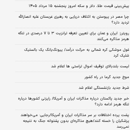
پیش‌بینی قیمت طلا، دلار و سکه امروز پنجشنبه ۱۵ مرداد ۱۴۰۵
چرا مصر در پیوستن به ائتلاف دریایی به رهبری عربستان علیه انصارالله
تردید دارد؟
رویترز: ایران و عمان برای تعیین تعرفه ترانزیت ۳ تا ۷ درصدی در تنگه
هرمز مذاکره می‌کنند
غول موشکی کره شمالی به حرکت درآمد/ پیونگ‌یانگ یک بالستیک
شلیک کرد
لیست بلندبالای توقیف اموال تراستی ها اعلام شد
موج جدید گرما در راه کشور
شرط جدید بازنشستگی اعلام شد
خبر جدید پاکستان درباره مذاکرات ایران و آمریکا/ رایزنی کشورها درباره
تنگه هرمز ادامه دارد؟
پشت پرده اختلافات بر سر مذاکرات ایران و آمریکا/رجایی: می‌خواهند
پزشکیان را خسته کنند/هیچ مذاکره‌ای بدون پشتوانه جنگ به نتیجه
نمی‌رسد