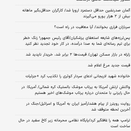
آلمان صدرنشین حداقل دستمزد اروپا شد/ کارگران حداقل‌بگیر ماهانه
بیش از ۲ هزار یورو می‌گیرند
سربازان فراری بخوانند/ آیا معافیت در راه است؟
پس‌لرزه‌های شایعه استعفای پزشکیان/آقای رئیس جمهور! زنگ خطر
برای تیم رسانه‌ای شما به صدا درآمده، در کار خود تجدید نظر کنید
زلزله در بازار مسکن تهران/ قیمت‌ها ۲ برابر شد، خریدار ناپدید شد
قیمت جدید مرغ اعلام شد
خانواده شهید لاریجانی ادعای سردار کوثری را تکذیب کرد +جزئیات
واکنش ارتش آمریکا به پرتاب موشک بالستیک کره شمالی/ آمریکا: در
حال رایزنی با متحدان درباره پرتاب موشک‌های اخیر هستیم
روایت رویترز از پیام هشدارآمیز ایران به آمریکا و اسرائیل/جنگ در
آخرین لحظه متوقف شد
ترامپ همه را غافلگیر کرد/پایگاه نظامی محرمانه زیر کاخ سفید در حال
ساخت است