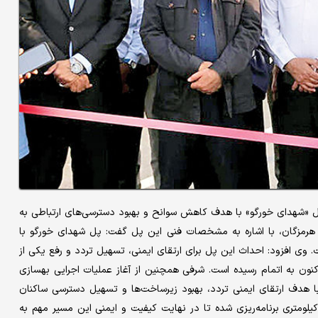
پل «شهدای خورگو» با هدف کاهش سوانح و بهبود دسترسی‌های ارتباطی به
ی هرمزگان، با اشاره به مشخصات فنی این پل گفت: پل شهدای خورگو با
۱۶متر و عرض ۱۲متر ساخته شده است. وی افزود: احداث این پل برای ارتقای ایمنی، تسهیل تردد و رفع یکی از
کنون به اتمام رسیده است. شرفی همچنین از آغاز عملیات اجرایی بهسازی
ر داد و گفت: بهسازی این محور به طول ۱۰کیلومتر با هدف ارتقای ایمنی تردد، بهبود زیرساخت‌ها و تسهیل دسترسی ساکنان
نطقه آغاز شده است. وی توضیح داد: این طرح در قالب دو فاز ۱۰کیلومتری برنامه‌ریزی شده تا در نهایت کیفیت و ایمنی این مسیر مهم به