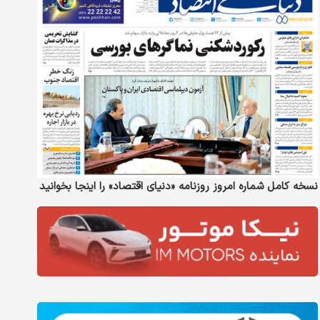
نسخه کامل شماره امروز روزنامه «دنیای‌ اقتصاد» را اینجا بخوانید