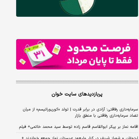
پربازدیدهای سایت خوان
سرمایه‌داری رفاقتی؛ آزادی در برابر قدرت | تولد «کورپوراتیسم» از میان
تضاد سرمایه‌داری رفاقتی با منطق بازار
اقامه نماز بر پیکر ابوالقاسم قاسم زاده توسط سید محمد خاتمی+ فیلم
اردوغان و شهباز شریف در کنار ولیعهد عربستان نماز جمعه خواندند +