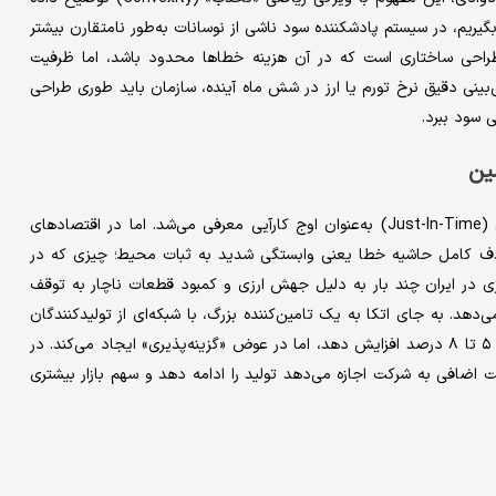
 یک سیستم به شوک‌ها را تابعی مانند( fx) در نظر بگیریم، در سیستم پادشکننده سود ناشی از نوسانات به‌طور نامتقارن بیشتر
طراحی ساختاری است که در آن هزینه خطاها محدود باشد، اما ظرفیت
ش‌بینی دقیق نرخ تورم یا ارز در شش ماه آینده، سازمان باید طوری طراحی
 سود ببرد.
ین
دهه‌ها در مدارس کسب‌وکار، مدل «موجودی صفر» و تولید به‌هنگام (Just-In-Time) به‌عنوان اوج کارآیی معرفی می‌شد. اما در اقتصادهای
حذف کامل حاشیه خطا یعنی وابستگی شدید به ثبات محیط؛ چیزی که در
 در ایران چند بار به دلیل جهش ارزی و کمبود قطعات ناچار به توقف
دهد. به جای اتکا به یک تامین‌کننده بزرگ، با شبکه‌ای از تولیدکنندگان
کوچک‌تر محلی قرارداد می‌بندد. این تغییر ممکن است هزینه تولید را ۵ تا ۸ درصد افزایش دهد، اما در عوض «گزینه‌پذیری» ایجاد می‌کند. در
ضافی به شرکت اجازه می‌دهد تولید را ادامه دهد و سهم بازار بیشتری