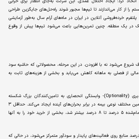
تخاذ کرد: ایجاد اختلال عمدی. این شرکت به‌جای انتظار برای خرابی
 را از کار می‌اندازند تا تیم‌ها مجبور شوند راه‌حل‌های جایگزین طراحی
فرم خرده‌فروشی آنلاین در ایران در ماه‌های آرام سال به‌طور آزمایشی
 در یک منطقه. چنین تمرین‌هایی باعث می‌شود تیم‌ها پیش از وقوع
گی اغلب با حذف شروع می‌شود نه با افزودن. در این مرحله، محصولاتی که حاشیه سود
ی مالی از فصلی به ماهانه کاهش می‌یابد و بخشی از هزینه‌های ثابت به
مرحله دوم (روز ۲۶ تا ۵۰): مهندسی زنجیره تامین و خلق گزینه‌پذیری (Optionality)- وابستگی انحصاری به تامین‌کنندگان بزرگ شکسته
می‌شود. حتی اگر هزینه خرید کمی افزایش یابد، وجود چند مسیر تامین مختلف نوعی بیمه در برابر بحران‌های آینده ایجاد می‌کند. حداقل ۳
تامین‌کننده محلی یا جایگزین جدید پیدا کنید و حتی اگر هزینه تمام‌شده ۵ درصد تا ۸ درصد بیشتر شد، بخشی از خرید خود را به آنها
له سوم (روز ۵۱ تا ۷۵): اجرای استراتژی دمبل - حدود ۸۵ تا ۹۰ درصد منابع روی فعالیت‌های پایدار و سودآور متمرکز می‌شود، در حالی‌ که