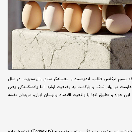
Antifragili) نهفته است؛ ایده‌ای که نسیم نیکلاس طالب، اندیشمند و معامله‌گر سابق وال‌استریت، در سال
ی مقاومت در برابر شوک و بازگشت به وضعیت اولیه؛ اما پادشکنندگی یعنی
این حوزه و تطبیق آنها با واقعیت اقتصاد پرنوسان ایران، می‌توان نقشه
پادشکنندگی صرفا یک ایده فلسفی نیست. در پژوهش‌های طالب و دوادی، این مفهوم با ویژگی ریاضی «تحدب» (Convexity) توضیح داده