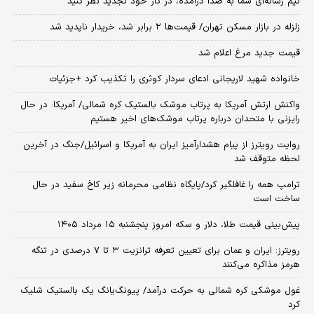
تیم رسانه‌ای شما به صدا درآمده، در کار خود تجدید نظر کنید
زلزله در بازار مسکن تهران/ قیمت‌ها ۲ برابر شد، خریدار ناپدید شد
قیمت جدید مرغ اعلام شد
خانواده شهید لاریجانی ادعای سردار کوثری را تکذیب کرد +جزئیات
واکنش ارتش آمریکا به پرتاب موشک بالستیک کره شمالی/ آمریکا: در حال
رایزنی با متحدان درباره پرتاب موشک‌های اخیر هستیم
روایت رویترز از پیام هشدارآمیز ایران به آمریکا و اسرائیل/جنگ در آخرین
لحظه متوقف شد
ترامپ همه را غافلگیر کرد/پایگاه نظامی محرمانه زیر کاخ سفید در حال
ساخت است
پیش‌بینی قیمت طلا، دلار و سکه امروز پنجشنبه ۱۵ مرداد ۱۴۰۵
رویترز: ایران و عمان برای تعیین تعرفه ترانزیت ۳ تا ۷ درصدی در تنگه
هرمز مذاکره می‌کنند
غول موشکی کره شمالی به حرکت درآمد/ پیونگ‌یانگ یک بالستیک شلیک
کرد