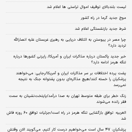
لیست بلندبالای توقیف اموال تراستی ها اعلام شد
موج جدید گرما در راه کشور
شرط جدید بازنشستگی اعلام شد
چرا مصر در پیوستن به ائتلاف دریایی به رهبری عربستان علیه انصارالله
تردید دارد؟
خبر جدید پاکستان درباره مذاکرات ایران و آمریکا/ رایزنی کشورها درباره
تنگه هرمز ادامه دارد؟
پشت پرده اختلافات بر سر مذاکرات ایران و آمریکا/رجایی: می‌خواهند
پزشکیان را خسته کنند/هیچ مذاکره‌ای بدون پشتوانه جنگ به نتیجه
نمی‌رسد
زنگ خطر برای طبقه متوسط تهران به صدا درآمد/پایتخت‌نشینان به سمت
فقر رانده می‌شوند
العربیه: توافق بازگشایی تنگه هرمز در راه است/جزئیات توافق ۶۰ روزه فاش
شد
پزشکیان: ۴۷ سال است می‌خواهیم درست کار کنیم، می‌گویند الان وقتش