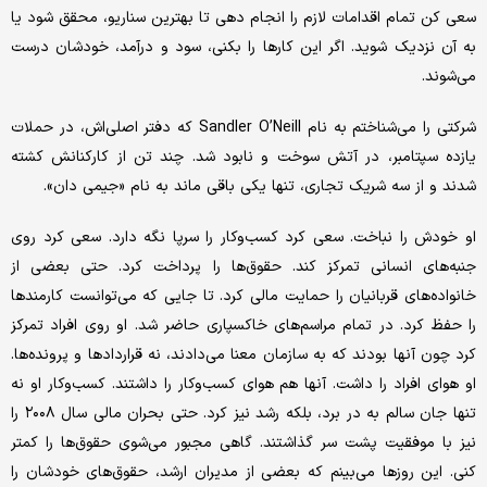
سعی کن تمام اقدامات لازم را انجام دهی تا بهترین سناریو، محقق شود یا
به آن نزدیک شوید. اگر این کارها را بکنی، سود و درآمد، خودشان درست
می‌شوند.
شرکتی را می‌شناختم به نام Sandler O’Neill که دفتر اصلی‌اش، در حملات
یازده سپتامبر، در آتش سوخت و نابود شد. چند تن از کارکنانش کشته
شدند و از سه شریک تجاری، تنها یکی باقی ماند به نام «جیمی دان».
او خودش را نباخت. سعی کرد کسب‌وکار را سرپا نگه دارد. سعی کرد روی
جنبه‌های انسانی تمرکز کند. حقوق‌ها را پرداخت کرد. حتی بعضی از
خانواده‌های قربانیان را حمایت مالی کرد. تا جایی که می‌توانست کارمندها
را حفظ کرد. در تمام مراسم‌های خاکسپاری حاضر شد. او روی افراد تمرکز
کرد چون آنها بودند که به سازمان معنا می‌دادند، نه قراردادها و پرونده‌ها.
او هوای افراد را داشت. آنها هم هوای کسب‌وکار را داشتند. کسب‌وکار او نه
تنها جان سالم به در برد، بلکه رشد نیز کرد. حتی بحران مالی سال ۲۰۰۸ را
نیز با موفقیت پشت سر گذاشتند. گاهی مجبور می‌شوی حقوق‌ها را کمتر
کنی. این روزها می‌بینم که بعضی از مدیران ارشد، حقوق‌های خودشان را