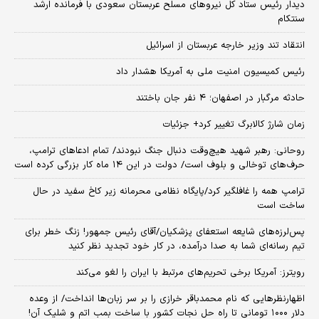
دیدار رئیس ستاد کل نیروهای مسلح عربستان سعودی با فرمانده ارشد
سنتکام
انتقاد تند وزیر خارجه عربستان از اسرائیل
رئیس کمیسیون امنیت ملی به آمریکا هشدار داد
حادثه مرگبار در اصفهان؛ ۴ نفر جان باختند
زمان شارژ کالابرگ تغییر کرد+ جزئیات
روحانی: رهبر شهید هیچ‌وقت دنبال جنگ نبودند/ تمام ادعاهای ترامپ،
حرف‌های توخالی و بلوف است/ دولت در این ۱۴ ماه کار بزرگی کرده است
ترامپ همه را غافلگیر کرد/پایگاه نظامی محرمانه زیر کاخ سفید در حال
ساخت است
پس‌لرزه‌های شایعه استعفای پزشکیان/آقای رئیس جمهور! زنگ خطر برای
تیم رسانه‌ای شما به صدا درآمده، در کار خود تجدید نظر کنید
رویترز: آمریکا برخی تحریم‌های مرتبط با ایران را لغو می‌کند
اظهارنظرهایی که نام محمدباقر خرازی را بر سر زبان‌ها انداخت/ از وعده
دلار ۱۰۰۰ تومانی تا راه حل نجات کشور با ساخت بمب اتم و شلیک آن!