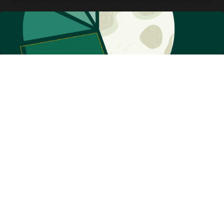
تماس با ما
تبلیغات
اشتراک
سرپرستی استان ها
همکاری با ما
درباره ما
معرفی روزنامه
بیانیه مأموریت
آئین نامه اخلاق حرفه ای
کليه حقوق اين سايت متعلق به روزنامه دنيای اقتصاد بوده و استفاده از مطالب آن با ذکر
منبع بلامانع است
سئو: گروه رسانه‌ای دنیای اقتصاد
طراحی سایت خبری
آسام