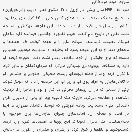
مترجم: مریم مرادخانی
۱۰ سال پیش، در آوریل ۲۰۱۰، سکوی نفتی «دیپ واتر هورایزن»
منبع: HBR :
در خلیج مکزیک منفجر شد. زبانه‌های آتش حتی از ۶۴ کیلومتری پیدا بود.
۱۱ نفر از پرسنل جان خود را از دست دادند. این فاجعه، بزرگ‌ترین سانحه
نشت نفتی در تاریخ نام گرفت. «پیتر نفنجر»، جانشین فرمانده گارد ساحلی
آمریکا، معاونت فرماندهی سوانح ملی را بر عهده گرفت. طی هفته‌ها و
ماه‌های بعد، او به این نتیجه رسید که وظیفه او، مدیریت ذره‌بینی عملیاتی
نیست که برای جلوگیری از خود سانحه، یعنی نشت نفت، صورت گرفته. او
باید به مشکلات پیچیده‌تری رسیدگی می‌کرد که سرمایه‌گذاران و سایر افراد
را نگران کرده بود، از جمله گروه‌های زیست محیطی، حقوقی و اجتماعی. او
با تلاش‌هایش به افراد روی آب و زیر آب این فرصت را داد که موفق شوند.
یکی از کسانی که در آن روزهای بحرانی در کنار او بود و ماجرا را از نزدیک
مشاهده و مطالعه می‌کرد، «اریک مک نالتی» بود. او یکی از مدیران طرح
«آمادگی ملی» است؛ یک برنامه آموزشی که توسط دانشگاه هاروارد به اجرا
در آمده و هدف آن، آماده‌سازی رهبران سازمان‌ها برای مواجهه با
بحران‌هاست. مثل بحران کرونا که این روزها به اقتصادها ضربه وارد کرده،
کسب‌وکارها و بازارها را فلج کرده و رهبران و مدیران را طوری به چالش