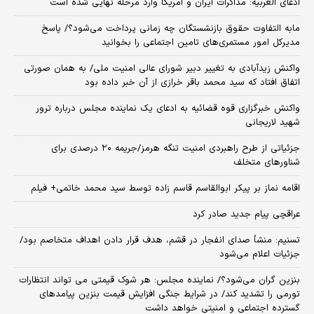
ادعای العربیه: مذاکرات ایران و آمریکا وارد مرحله نهایی شده است
مابه التفاوت حقوق بازنشستگان چه زمانی پرداخت می‌شود؟/ پاسخ
مدیرکل امور مستمری‌های تامین اجتماعی را بخوانید
واکنش زیدآبادی به تغییر دبیر شورای عالی امنیت ملی/ به همان صورتی
اتفاق افتاد که سید محمد باقر خرازی از آن خبر داده بود
واکنش خبرگزاری قوه قضائیه به ادعای یک نماینده مجلس درباره ترور
شهید لاریجانی
جزئیاتی از طرح راهبردی امنیت تنگه هرمز/جریمه ۲۰ درصدی برای
شناورهای متخلف
اقامه نماز بر پیکر ابوالقاسم قاسم زاده توسط سید محمد خاتمی+ فیلم
عراقچی پیام جدید صادر کرد
تسنیم: منشأ صدای انفجار در قشم، هدف قرار دادن اهداف متخاصم بود/
جزئیات اعلام می‌شود
بنزین گران می‌شود؟/ نماینده مجلس: هر شوک قیمتی می تواند انتظارات
تورمی را تشدید کند/ در شرایط جنگی افزایش قیمت بنزین پیامدهای
گسترده اجتماعی و امنیتی خواهد داشت