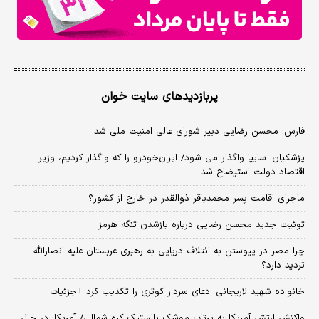
پربازدیدهای سایت خوان
فارس: محسن رضایی دبیر شورای عالی امنیت ملی شد
پزشکیان: سایپا واگذار می شود/ ایران‌خودرو را که واگذار کردیم، وزیر
اقتصاد دولت استیضاح شد
ماجرای اقامت پسر محمدباقر ذوالقدر در خارج از کشور؟
توئیت جدید محسن رضایی درباره بازشدن تنگه هرمز
چرا مصر در پیوستن به ائتلاف دریایی به رهبری عربستان علیه انصارالله
تردید دارد؟
خانواده شهید لاریجانی ادعای سردار کوثری را تکذیب کرد +جزئیات
واکنش ارتش آمریکا به پرتاب موشک بالستیک کره شمالی/ آمریکا: در حال