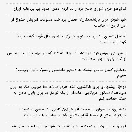
نتانیاهو طرح شورای صلح غزه را رد کرد/ ادعای جدید بی بی علیه ایران
خبر خوش برای بازنشستگان/ احتمال پرداخت معوقات افزایش حقوق از
این تاریخ + جزئیات
احتمال تعیین یک زن به عنوان دبیرکل سازمان ملل قوت گرفت/ ربکا
گرینسپن کیست؟
​پیش‌بینی بورس فردا دوشنبه ۱۹ مرداد ۱۴۰۵/ آزمون مهم بازار سرمایه پس
از ثبت رکورد ارزش معاملات
تعطیلی کامل ساحل توسکا به دستور دادستان رامسر/ ماجرا چیست؟
+فیلم
توافق پیشنهادی برای بازگشایی تنگه هرمز سالانه ۱۰۰ میلیارد دلار به ایران
می‌دهد!/ سناتور آمریکایی: آماده‌ام از یک توافق بد برای پایان دادن به
جنگ حمایت کنم
کنایه روزنامه جوان به محمدباقر خرازی/ گاهی یک سخن نسنجیده
می‌تواند بیش از ده‌ها اقدام دشمن، فضای جامعه را ملتهب کند
فوری/محسن رضایی نماینده رهبر انقلاب در شورای عالی امنیت ملی شد