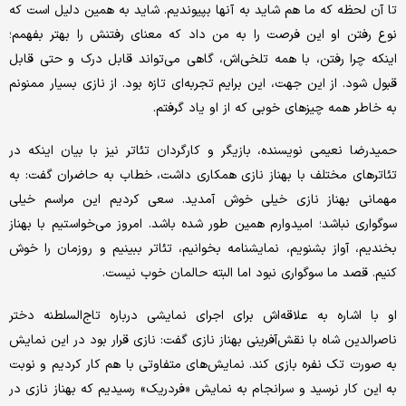
تا آن لحظه که ما هم شاید به آنها بپیوندیم. شاید به همین دلیل است که
نوع رفتن او این فرصت را به من داد که معنای رفتنش را بهتر بفهمم؛
اینکه چرا رفتن، با همه تلخی‌اش، گاهی می‌تواند قابل‌ درک و حتی قابل‌
قبول شود. از این جهت، این برایم تجربه‌ای تازه بود. از نازی بسیار ممنونم
به خاطر همه چیزهای خوبی که از او یاد گرفتم.
حمیدرضا نعیمی نویسنده، بازیگر و کارگردان تئاتر نیز با بیان اینکه در
تئاترهای مختلف با بهناز نازی همکاری داشت، خطاب به حاضران گفت: به
مهمانی بهناز نازی خیلی خوش آمدید. سعی کردیم این مراسم خیلی
سوگواری نباشد؛ امیدوارم همین ‌طور شده باشد. امروز می‌خواستیم با بهناز
بخندیم، آواز بشنویم، نمایشنامه بخوانیم، تئاتر ببینیم و روزمان را خوش
کنیم. قصد ما سوگواری نبود اما البته حالمان خوب نیست.
او با اشاره به علاقه‌اش برای اجرای نمایشی درباره تاج‌السلطنه دختر
ناصرالدین شاه با نقش‌آفرینی بهناز نازی گفت: نازی قرار بود در این نمایش
به صورت تک‌ نفره بازی کند. نمایش‌های متفاوتی با هم کار کردیم و نوبت
به این کار نرسید و سرانجام به نمایش «فردریک» رسیدیم که بهناز نازی در