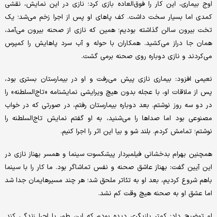
اوج بیماری، این کار را فوق‌العاده بازی کرد؛ نازی در این نمایش، نقشی
کمدی اما بسیار سخت داشت. کف پاهای او پس از اجرا زخم می‌شد؛ یک
تخت بیرون سالن گذاشته بودیم؛ همین ‌که نازی از صحنه بیرون می‌آمد،
همان‌ جا دراز می‌کشید. همکاران با حوله و آب سرد پاهایش را کمپرس
می‌کردند و نازی دوباره روی صحنه برمی گشت.
نعیمی افزود: بیماری نازی پیش می‌رفت و او در بیمارستان بستری بود،
پس از ملاقات او، با عجله بدون هیچ ویرایشی نمایشنامه «تاج‌السلطنه» را
در دو سه روز نوشتم. بعد دوباره بیمارستان رفتم، در صورتی که در خواب
مصنوعی بود اما صداها را می‌شنید، به او گفتم نمایش تاج‌السلطنه را
نوشتم؛ تمامش کردم. بلند شو و بیا این اثر را اجرا کنیم.
همچنین بهرام بدخشانی فیلمبردار پیشکسوت سینما و همسر بهناز نازی در
این آیین گفت: بهناز عاشق صحنه و نفس تماشاگر بود. ما کار را با سینما
باهم شروع کردیم، بعد او به تئاتر ملحق شد؛ هر چند مسیرهایمان جدا شد
اما عشق او به صحنه هیچ‌ وقت کم نشد.
او توضیح داد: کمتر بازیگری دیده بودم که این ‌طور با اجرا زندگی کند.