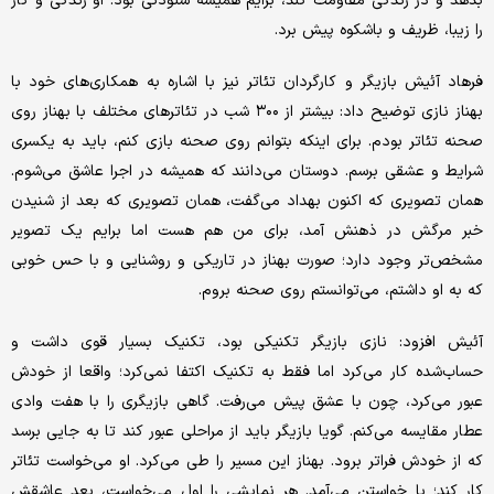
بدهد و در زندگی مقاومت کند، برایم همیشه ستودنی بود. او زندگی و کار
را زیبا، ظریف و باشکوه پیش برد.
فرهاد آئیش بازیگر و کارگردان تئاتر نیز با اشاره به همکاری‌های خود با
بهناز نازی توضیح داد: بیشتر از ۳۰۰ شب در تئاترهای مختلف با بهناز روی
صحنه تئاتر بودم. برای اینکه بتوانم روی صحنه بازی کنم، باید به یکسری
شرایط و عشقی برسم. دوستان می‌دانند که همیشه در اجرا عاشق می‌شوم.
همان تصویری که اکنون بهداد می‌گفت، همان تصویری که بعد از شنیدن
خبر مرگش در ذهنش آمد، برای من هم هست اما برایم یک تصویر
مشخص‌تر وجود دارد؛ صورت بهناز در تاریکی و روشنایی و با حس خوبی
که به او داشتم، می‌توانستم روی صحنه بروم.
آئیش افزود: نازی بازیگر تکنیکی بود، تکنیک بسیار قوی داشت و
حساب‌شده کار می‌کرد اما فقط به تکنیک اکتفا نمی‌کرد؛ واقعا از خودش
عبور می‌کرد، چون با عشق پیش می‌رفت. گاهی بازیگری را با هفت وادی
عطار مقایسه می‌کنم. گویا بازیگر باید از مراحلی عبور کند تا به جایی برسد
که از خودش فراتر برود. بهناز این مسیر را طی می‌کرد. او می‌خواست تئاتر
کار کند؛ با خواستن می‌آمد. هر نمایشی را اول می‌خواست، بعد عاشقش