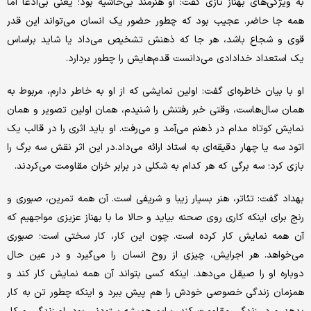
به ویژگی‌های بهناز نازی گفت: او هنرمند بی‌حاشیه بود؛ یعنی بی‌ادعا اما
همه‌ جا حاضر. عجیب بود که چطور حضور یک انسان می‌تواند این‌ قدر
قوی و شجاع باشد، هر جا که ذهنش تشخیص می‌داد یا شاید براساس
یک استعداد خدادادی می‌دانست قدم‌هایش را چطور بردارد.
او با بیان خاطره‌ای گفت: اولین نمایشی که از او به خاطر دارم، مربوط به
همان سال‌هاست، وقتی خبر رفتنش را شنیدم، همان اولین تصویر و همان
نمایش کوتاه مدام در ذهنم می‌آمد و می‌رفت. او باید اثری را در قالب یک
اتود سه یا چهار دقیقه‌ای به استاد ارائه می‌داد.در این اثر نقش سه برگ را
بازی کرد؛ سه برگی که هر کدام به شکلی در برابر خزان مقاومت می‌کردند.
بهداد گفت: تئاتر، هنر بسیار زیبا و شریفی است. آن‌ همه تمرین، صبوری و
رنج برای اینکه کاری روی صحنه بیاید و حالا ما با بهناز عزیزی مواجهیم که
آن‌ همه نمایش کار کرده است. چون این کار، کار سختی‌ است؛ صبوری
می‌خواهد. هر اجرایش، چیزی از روح انسان را می‌گیرد و در عین حال
دوباره او را صیقل می‌دهد. اینکه کسی بتواند آن‌ همه نمایش کار کند و
همزمان زندگی خصوصی خودش را هم پیش ببرد و اینکه چطور تن به کار