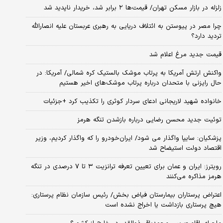
زلزله در بازار مسکن تهران/ قیمت‌ها ۲ برابر شد، خریدار ناپدید شد
چرا مصر در پیوستن به ائتلاف دریایی به رهبری عربستان علیه انصارالله
تردید دارد؟
قیمت جدید مرغ اعلام شد
واکنش ارتش آمریکا به پرتاب موشک بالستیک کره شمالی/ آمریکا: در
حال رایزنی با متحدان درباره پرتاب موشک‌های اخیر هستیم
خانواده شهید لاریجانی ادعای سردار کوثری را تکذیب کرد +جزئیات
توئیت جدید محسن رضایی درباره بازشدن تنگه هرمز
پزشکیان: سایپا واگذار می شود/ ایران‌خودرو را که واگذار کردیم، وزیر
اقتصاد دولت استیضاح شد
رویترز: ایران و عمان برای تعیین تعرفه ترانزیت ۳ تا ۷ درصدی در تنگه
هرمز مذاکره می‌کنند
اعتراض پرستاران بیمارستان فیاض بخش/ رئیس سازمان نظام پرستاری:
هیچ پرستاری بازداشت یا اخراج نشده است