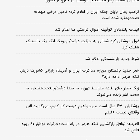
ماجرای اقامت پسر محمدباقر ذوالقدر در خارج از کشور؟
ترامپ زمان پایان جنگ ایران را اعلام کرد/ تامین برخی مهمات
«محدودتر» شده است
لیست بلندبالای توقیف اموال تراستی ها اعلام شد
غول موشکی کره شمالی به حرکت درآمد/ پیونگ‌یانگ یک بالستیک
شلیک کرد
شرط جدید بازنشستگی اعلام شد
خبر جدید پاکستان درباره مذاکرات ایران و آمریکا/ رایزنی کشورها درباره
تنگه هرمز ادامه دارد؟
زنگ خطر برای طبقه متوسط تهران به صدا درآمد/پایتخت‌نشینان به
سمت فقر رانده می‌شوند
پزشکیان: ۴۷ سال است می‌خواهیم درست کار کنیم، می‌گویند الان
وقتش نیست +فیلم
العربیه: توافق بازگشایی تنگه هرمز در راه است/جزئیات توافق ۶۰ روزه
فاش شد