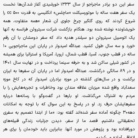
سفر این دو برادر ماجراجو از سال ۱۳۳۳ خورشیدی آغاز شد.آن‌ها نخست
یک سفر هفت ساله با موتورسیکلت «ماچلس» انگلیسی به قدرت cc ۵۰۰ را
شروع کردند که روی گلگیر چرخ جلوی آن شعار «همه متفاوت، همه
خویشاوند» نوشته شده بود. هنگام بازگشت شرکت سیتروئن فرانسه به آنها
یک اتومبیل سیتروئن دو سیلندر هدیه داد که سفر دومشان با آن رقم
خورد و سه سال طول کشید. عبدالله امیدوار در پایان این ماجراجویی ۱۰
ساله در قطب جنوب، آسیا، قطب شمال، اروپا، آمریکا و استرالیا برای همیشه
در کشور شیلی ساکن شد و به حرفه سینما پرداخت و در نهایت سال ١۴٠١
و در ۸۹ سالگی درگذشت. عبدالله امیدوار اما در پایان آن سفرها به ایران
برگشت و در سال‌های گذشته در موزه برادران امیدوار که در کاخ‌ موزه
سعدآباد واقع شده میزبان علاقه مندان بود وخاطرات و تجربه‌هایش را با
مردم به اشتراک می‌گذاشت. او بارها در گفت‌وگو با رسانه‌ها درباره
سفرهایشان حرف زد. او در پاسخ به این سوال که با توجه به امکانات
دهه۳۰ چگونه آماده سفر شده‌اند گفته بود: «ما از ابتدا تصمیم به سفری
تحقیقاتی داشتیم. قصد ما از سفر، دیدن جزئیات زندگی قبیله‌های
دورافتاده بود و پژوهش در مورد آنها. بنابراین باید خودمان را برای هر
اتفاقی آماده می‌کردیم.