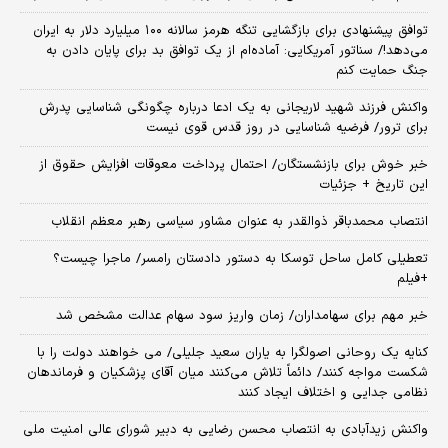
توافق پیشنهادی برای بازگشایی تنگه هرمز سالانه ۱۰۰ میلیارد دلار به ایران
می‌دهد!/ سناتور آمریکایی: آماده‌ام از یک توافق بد برای پایان دادن به
جنگ حمایت کنم
واکنش فرزند شهید لاریجانی به یک ادعا درباره چگونگی شناسایی پدرش
برای ترور/ فرضیه شناسایی در روز قدس قوی نیست
خبر خوش برای بازنشستگان/ احتمال پرداخت معوقات افزایش حقوق از
این تاریخ + جزئیات
انتصاب محمدباقر ذوالقدر به عنوان مشاور سیاسی رهبر معظم انقلاب
تعطیلی کامل ساحل توسکا به دستور دادستان رامسر/ ماجرا چیست؟
+فیلم
خبر مهم برای سهامداران/ زمان واریز سود سهام عدالت مشخص شد
کنایه یک روحانی اصولگرا به یاران سعید جلیلی/ می خواهند دولت را با
شکست مواجه کنند/ دائماً تلاش می‌کنند میان آقای پزشکیان و فرماندهان
نظامی جدایی و اختلاف ایجاد کنند
واکنش زیدآبادی به انتصاب محسن رضایی به دبیر شورای عالی امنیت ملی