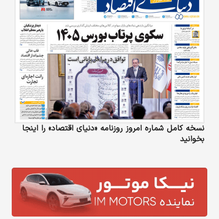
نسخه کامل شماره امروز روزنامه «دنیای‌ اقتصاد» را اینجا
بخوانید