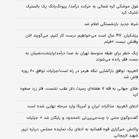
غول موشکی کره شمالی به حرکت درآمد/ پیونگ‌یانگ یک بالستیک
شلیک کرد
شرط جدید بازنشستگی اعلام شد
پزشکیان: ۴۷ سال است می‌خواهیم درست کار کنیم، می‌گویند الان
وقتش نیست +فیلم
زنگ خطر برای طبقه متوسط تهران به صدا درآمد/پایتخت‌نشینان به
سمت فقر رانده می‌شوند
العربیه: توافق بازگشایی تنگه هرمز در راه است/جزئیات توافق ۶۰ روزه
فاش شد
طلای جهانی به قله ۷ هفته‌ای رسید/ دلار عقب نشست، فلز زرد صعود
کرد
ادعای العربیه: مذاکرات ایران و آمریکا وارد مرحله نهایی شده است
گفت‌وگوی متنی با چت‌جی‌پی‌تی نامحدود و رایگان شد + جزئیات
واکنش خبرگزاری قوه قضائیه به ادعای یک نماینده مجلس درباره ترور
شهید لاریجانی