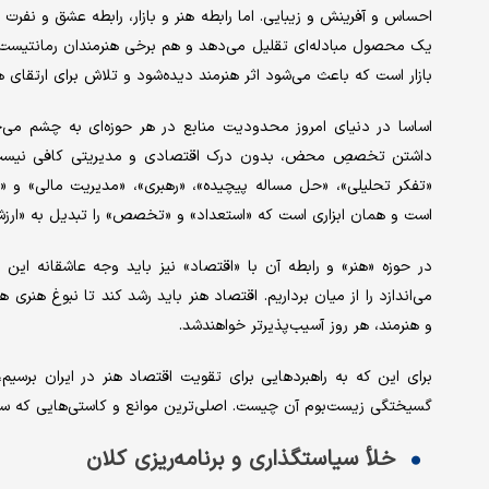
احساس و آفرینش و زیبایی. اما رابطه هنر و بازار، رابطه عشق و نفرت
یک محصول مبادله‌ای تقلیل می‌دهد و هم برخی هنرمندان رمانتیست با 
بازار است که باعث می‌شود اثر هنرمند دیده‌شود و تلاش برای ارتقای ه
اساسا در دنیای امروز محدودیت منابع در هر حوزه‌ای به چشم می‌خ
داشتن تخصصِ محض، بدون درک اقتصادی و مدیریتی کافی نیست. گ
«تفکر تحلیلی»، «حل مساله پیچیده»، «رهبری»، «مدیریت مالی» و «ب
است و همان ابزاری است که «استعداد» و «تخصص» را تبدیل به «ارزش
در حوزه «هنر» و رابطه آن با «اقتصاد» نیز باید وجه عاشقانه این
می‌اندازد را از میان برداریم. اقتصاد هنر باید رشد کند تا نبوغ هنری هنر
و هنرمند، هر روز آسیب‌پذیرتر خواهندشد.
برای این که به راهبردهایی برای تقویت اقتصاد هنر در ایران برسیم،
گسیختگی زیست‌بوم آن چیست. اصلی‌ترین موانع و کاستی‌هایی که سر ر
خلأ سیاستگذاری و برنامه‌ریزی کلان