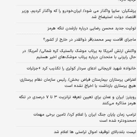
پزشکیان: سایپا واگذار می شود/ ایران‌خودرو را که واگذار کردیم، وزیر
اقتصاد دولت استیضاح شد
توئیت جدید محسن رضایی درباره بازشدن تنگه هرمز
ماجرای اقامت پسر محمدباقر ذوالقدر در خارج از کشور؟
واکنش ارتش آمریکا به پرتاب موشک بالستیک کره شمالی/ آمریکا: در
حال رایزنی با متحدان درباره پرتاب موشک‌های اخیر هستیم
خانواده شهید لاریجانی ادعای سردار کوثری را تکذیب کرد +جزئیات
اعتراض پرستاران بیمارستان فیاض بخش/ رئیس سازمان نظام پرستاری:
هیچ پرستاری بازداشت یا اخراج نشده است
رویترز: ایران و عمان برای تعیین تعرفه ترانزیت ۳ تا ۷ درصدی در تنگه
هرمز مذاکره می‌کنند
ترامپ زمان پایان جنگ ایران را اعلام کرد/ تامین برخی مهمات
«محدودتر» شده است
لیست بلندبالای توقیف اموال تراستی ها اعلام شد