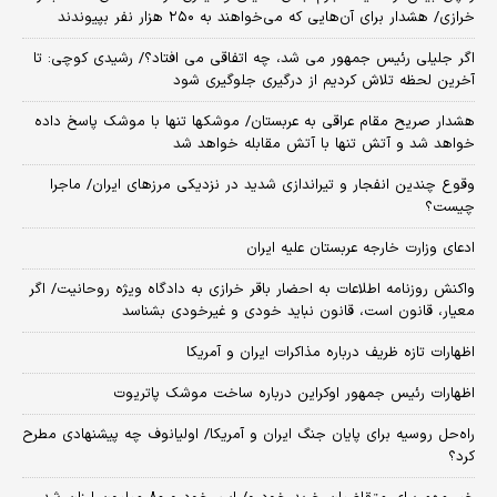
خرازی/ هشدار برای آن‌هایی که می‌خواهند به ۲۵۰ هزار نفر بپیوندند
اگر جلیلی رئیس جمهور می شد، چه اتفاقی می افتاد؟/ رشیدی کوچی: تا
آخرین لحظه تلاش کردیم از درگیری جلوگیری شود
هشدار صریح مقام عراقی به عربستان/ موشکها تنها با موشک پاسخ داده
خواهد شد و آتش تنها با آتش مقابله خواهد شد
وقوع چندین انفجار و تیراندازی شدید در نزدیکی مرز‌های ایران/ ماجرا
چیست؟
ادعای وزارت خارجه عربستان علیه ایران
واکنش روزنامه اطلاعات به احضار باقر خرازی به دادگاه ویژه روحانیت/ اگر
معیار، قانون است، قانون نباید خودی و غیرخودی بشناسد
اظهارات تازه ظریف درباره مذاکرات ایران و آمریکا
اظهارات رئیس جمهور اوکراین درباره ساخت موشک پاتریوت
راه‌حل روسیه برای پایان جنگ ایران و آمریکا/ اولیانوف چه پیشنهادی مطرح
کرد؟