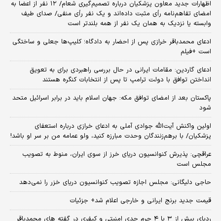
اظهارات جدید معاون پزشکیان درباره تصمیم‌گیری شعام/ ۱۲ نفر از اعضا به
امضای تفاهم‌نامه رأی مثبت داده‌اند و یک نفر رأی منفی/ صدای طیف
وابسته یا نزدیک به همان یک نفر از همه بلندتر است
ادعای محمدباقر خرازی پس از احضار به دادگاه؛ کلیپ‌ها جعلی و ساختگی
است +فیلم
ادعای گاردین: مقامات ایرانی در حال بررسی راهبردی برای به تعویق
انداختن توافق با دولت ترامپ تا پس از انتخابات کنگره هستند
پاکستان بعد از امضای توافق مکه: جهان اسلام باید در برابر اسرائیل متحد
شود
اولین واکنش آیت‌الله جوادی آملی به ادعای خرازی درباره استعفای
پزشکیان/ با برهم‌زنندگان وحدت مبارزه کنید، ولو عمامه من بر سر او باشد!
عراقچی: پذیرش کنوانسیون دریای خرز از سوی ایران، منوط به تصویب
مجلس است
حاجی دلیگانی: مجلس اجازه تصویب کنوانسیون دریای خزر را نمی‌دهد
قیمت جدید برنج ایرانی و خارجی اعلام شد+ جزئیات
ردپای بیش از ۳ یا ۴ جرم جدی امنیتی و کیفری در گفته های محمدباقر