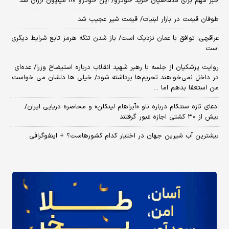
خبر مهم برای متقاضیان خرید خودرو/ این خودرو ۸۰ میلیون ارزان شد
طوفان قیمت در بازار لبنیات/ قیمت شیر عجیب شد
عراقچی: توافق با عمان نزدیک است/ باز شدن تنگه هرمز تابع شرایط دیگری
است
روایت پزشکیان از جلسه با رهبر شهید انقلاب درباره استیضاح وزرا/ عده‌ای
در داخل نمی‌خواهند تحریم‌ها برداشته شود/ خیلی ها دلشان می خواست
من استعفا بدهم اما ...
ادعای تازه سنتکام درباره ناو «آبراهام لینکلن» و محاصره دریایی ایران/
بیش از ۳۰ کشتی اجازه عبور گرفتند
بیشترین آب شیرین جهان در اختیار کدام کشورهاست؟ + اینفوگرافی