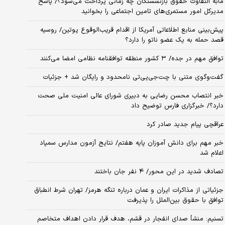
مابه التفاوت حقوق بازنشستگان چه زمانی پرداخت می‌شود؟/ پاسخ
مدیرکل امور مستمری‌های تامین اجتماعی را بخوانید
پیش‌بینی منابع اطلاعاتی آمریکا از اقدام قریب‌الوقوع پوتین/ روسیه
قصد حمله به یک عضو ناتو را دارد؟
توافق مهم در جده/ ۳ کشور منطقه توافقنامه نظامی امضا می‌کنند
گفت‌وگوی متنی با چت‌جی‌پی‌تی نامحدود و رایگان شد + جزئیات
خبر انتصاب محسن رضایی به دبیری شورای عالی امنیت ملی صحت
دارد؟/ خبرگزاری فارس توضیح داد
عراقچی پیام جدید صادر کرد
خبر مهم برای دانش آموزان پایه هفتم/ نتایج آزمون مدارس سمپاد
اعلام شد
تصادف شدید در این محور/ ۴ نفر جان باختند
جزئیاتی از مذاکرات ایران و عمان درباره تنگه هرمز/ تهران شرط انطباق
توافق با حقوق بین‌الملل را پذیرفت
تسنیم: منشأ صدای انفجار در قشم، هدف قرار دادن اهداف متخاصم