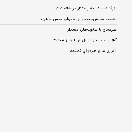
بزرگداشت فهیمه راستکار در خانه تئاتر
نشست نمایش‌نامه‌خوانی «خواب خیس ماهی»
هنرمندی با سکوت‌های معنادار
آغاز پخش مینی‌سریال «ریپلی» از شبکه۴
ناتزازیِ ما و هارمونیِ گمشده