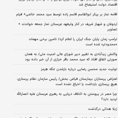
اقتصاد دولت استیضاح شد
اقامه نماز بر پیکر ابوالقاسم قاسم زاده توسط سید محمد خاتمی+ فیلم
اردوغان و شهباز شریف در کنار ولیعهد عربستان نماز جمعه خواندند +
تصاویر
ترامپ زمان پایان جنگ ایران را اعلام کرد/ تامین برخی مهمات
«محدودتر» شده است
واکنش زیدآبادی به تغییر دبیر شورای عالی امنیت ملی/ به همان
صورتی اتفاق افتاد که سید محمد باقر خرازی از آن خبر داده بود
توئیت جدید محسن رضایی درباره بازشدن تنگه هرمز
اعتراض پرستاران بیمارستان فیاض بخش/ رئیس سازمان نظام پرستاری:
هیچ پرستاری بازداشت یا اخراج نشده است
چرا مصر در پیوستن به ائتلاف دریایی به رهبری عربستان علیه انصارالله
تردید دارد؟
ژیلا هدائی درگذشت