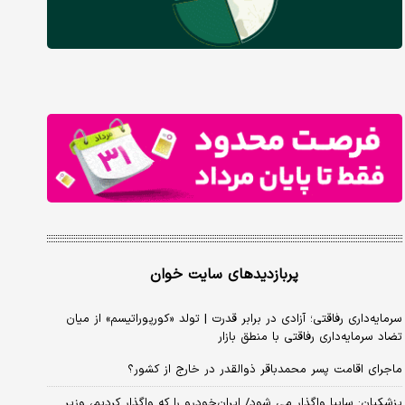
پربازدیدهای سایت خوان
سرمایه‌داری رفاقتی؛ آزادی در برابر قدرت | تولد «کورپوراتیسم» از میان
تضاد سرمایه‌داری رفاقتی با منطق بازار
ماجرای اقامت پسر محمدباقر ذوالقدر در خارج از کشور؟
پزشکیان: سایپا واگذار می شود/ ایران‌خودرو را که واگذار کردیم، وزیر