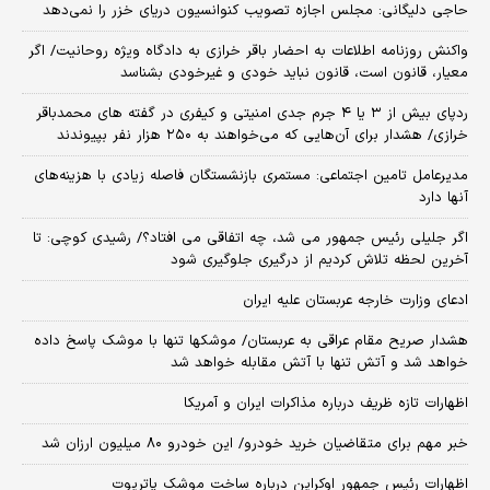
حاجی دلیگانی: مجلس اجازه تصویب کنوانسیون دریای خزر را نمی‌دهد
واکنش روزنامه اطلاعات به احضار باقر خرازی به دادگاه ویژه روحانیت/ اگر
معیار، قانون است، قانون نباید خودی و غیرخودی بشناسد
ردپای بیش از ۳ یا ۴ جرم جدی امنیتی و کیفری در گفته های محمدباقر
خرازی/ هشدار برای آن‌هایی که می‌خواهند به ۲۵۰ هزار نفر بپیوندند
مدیرعامل تامین اجتماعی: مستمری بازنشستگان فاصله زیادی با هزینه‌های
آنها دارد
اگر جلیلی رئیس جمهور می شد، چه اتفاقی می افتاد؟/ رشیدی کوچی: تا
آخرین لحظه تلاش کردیم از درگیری جلوگیری شود
ادعای وزارت خارجه عربستان علیه ایران
هشدار صریح مقام عراقی به عربستان/ موشکها تنها با موشک پاسخ داده
خواهد شد و آتش تنها با آتش مقابله خواهد شد
اظهارات تازه ظریف درباره مذاکرات ایران و آمریکا
خبر مهم برای متقاضیان خرید خودرو/ این خودرو ۸۰ میلیون ارزان شد
اظهارات رئیس جمهور اوکراین درباره ساخت موشک پاتریوت