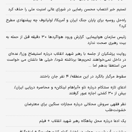
تسنیم خبر انتصاب محسن رضایی در شورای عالی امنیت ملی را حذف کرد
راه‌حل روسیه برای پایان جنگ ایران و آمریکا/ اولیانوف چه پیشنهادی مطرح
کرد؟
زئیس سازمان هواپیمایی: گزارش ورود هواگردها ٣٠ دقیقه قبل از حمله به
بیت رهبری صحت ندارد
روایت پزشکیان از جلسه با رهبر شهید انقلاب درباره استیضاح وزرا/ عده‌ای
در داخل نمی‌خواهند تحریم‌ها برداشته شود/ خیلی ها دلشان می خواست
من استعفا بدهم اما ...
سقوط مرگبار بالگرد در این منطقه/ ۴ نفر جان باختند
ادعای تازه سنتکام درباره ناو «آبراهام لینکلن» و محاصره دریایی ایران/
بیش از ۳۰ کشتی اجازه عبور گرفتند
نظر فقهی سروش محلاتی درباره مجازات سنگین برای معترضان
خشونت‌طلب
یک ادعا درباره محل پناهگاه‌ رهبر شهید انقلاب + فیلم
بیشترین آب شیرین جهان در اختیار کدام کشورهاست؟ + اینفوگرافی