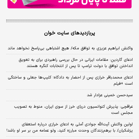
پربازدیدهای سایت خوان
واکنش ابراهیم عزیزی به توافق مکه/ هیچ اشتباهی بی‌پاسخ نخواهد ماند
ادعای گاردین: مقامات ایرانی در حال بررسی راهبردی برای به تعویق
انداختن توافق با دولت ترامپ تا پس از انتخابات کنگره هستند
ادعای محمدباقر خرازی پس از احضار به دادگاه؛ کلیپ‌ها جعلی و ساختگی
است +فیلم
سیدحسن خمینی عزادار شد
عراقچی: پذیرش کنوانسیون دریای خرز از سوی ایران، منوط به تصویب
مجلس است
اولین واکنش آیت‌الله جوادی آملی به ادعای خرازی درباره استعفای
پزشکیان/ با برهم‌زنندگان وحدت مبارزه کنید، ولو عمامه من بر سر او باشد!