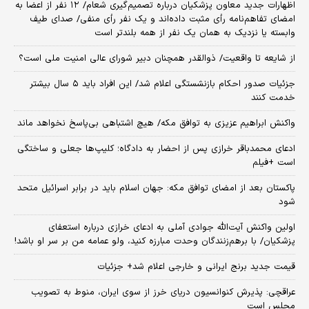
اظهارات جدید معاون پزشکیان درباره تصمیم‌گیری شعام/ ۱۲ نفر از اعضا به
امضای تفاهم‌نامه رأی مثبت داده‌اند و یک نفر رأی منفی/ صدای طیف
وابسته یا نزدیک به همان یک نفر از همه بلندتر است
از شایعه تا واقعیت/ ذوالقدر همچنان دبیر شورای ‌عالی امنیت ملی است؟
جزئیات صدور احکام بازنشستگی اعلام شد/ این افراد باید ۵ سال بیشتر
خدمت کنند
واکنش ابراهیم عزیزی به توافق مکه/ هیچ اشتباهی بی‌پاسخ نخواهد ماند
ادعای محمدباقر خرازی پس از احضار به دادگاه؛ کلیپ‌ها جعلی و ساختگی
است +فیلم
پاکستان بعد از امضای توافق مکه: جهان اسلام باید در برابر اسرائیل متحد
شود
اولین واکنش آیت‌الله جوادی آملی به ادعای خرازی درباره استعفای
پزشکیان/ با برهم‌زنندگان وحدت مبارزه کنید، ولو عمامه من بر سر او باشد!
قیمت جدید برنج ایرانی و خارجی اعلام شد+ جزئیات
عراقچی: پذیرش کنوانسیون دریای خرز از سوی ایران، منوط به تصویب
مجلس است