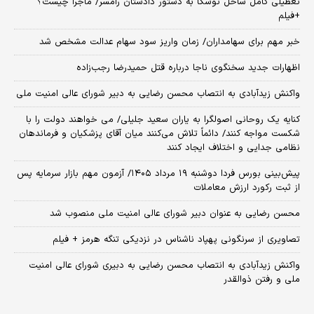
تعطیلی کامل ساحل توسکا به دستور دادستان رامسر/ ماجرا چیست؟
+فیلم
خبر مهم برای سهامداران/ زمان واریز سود سهام عدالت مشخص شد
اظهارات جدید سخنگوی ناجا درباره قتل حمیدرضا رجب‌زاده
واکنش زیدآبادی به انتصاب محسن رضایی به دبیر شورای عالی امنیت ملی
کنایه یک روحانی اصولگرا به یاران سعید جلیلی/ می خواهند دولت را با
شکست مواجه کنند/ دائماً تلاش می‌کنند میان آقای پزشکیان و فرماندهان
نظامی جدایی و اختلاف ایجاد کنند
​پیش‌بینی بورس فردا دوشنبه ۱۹ مرداد ۱۴۰۵/ آزمون مهم بازار سرمایه پس
از ثبت رکورد ارزش معاملات
محسن رضایی به عنوان دبیر شورای عالی امنیت ملی منصوب شد
تصاویری از سرنگونی پهپاد ناشناس در نزدیکی تنگه هرمز + فیلم
واکنش زیدآبادی به انتصاب محسن رضایی به دبیری شورای عالی امنیت
ملی و رفتن ذوالقدر