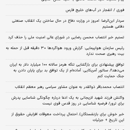
فوری / انفجار در آب‌های خلیج فارس
سردار ابن‌الرضا: امروز در وزارت دفاع در حال ساختن یک انقلاب صنعتی
دفاعی هستیم
تسنیم خبر انتصاب محسن رضایی در شورای عالی امنیت ملی را حذف کرد
رئیس سازمان هواپیمایی: گزارش ورود هواگردها ٣٠ دقیقه قبل از حمله به
بیت رهبری صحت ندارد
توافق پیشنهادی برای بازگشایی تنگه هرمز سالانه ۱۰۰ میلیارد دلار به ایران
می‌دهد!/ سناتور آمریکایی: آماده‌ام از یک توافق بد برای پایان دادن به
جنگ حمایت کنم
انتصاب محمدباقر ذوالقدر به عنوان مشاور سیاسی رهبر معظم انقلاب
واکنش فرزند شهید لاریجانی به یک ادعا درباره چگونگی شناسایی پدرش
برای ترور/ فرضیه شناسایی در روز قدس قوی نیست
خبر خوش برای بازنشستگان/ احتمال پرداخت معوقات افزایش حقوق از
این تاریخ + جزئیات