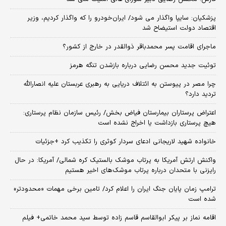
پزشکیان: سایپا واگذار می شود/ ایران‌خودرو را که واگذار کردیم، وزیر
اقتصاد دولت استیضاح شد
ماجرای اقامت پسر محمدباقر ذوالقدر در خارج از کشور؟
توئیت جدید محسن رضایی درباره بازشدن تنگه هرمز
چرا مصر در پیوستن به ائتلاف دریایی به رهبری عربستان علیه انصارالله
تردید دارد؟
اعتراض پرستاران بیمارستان فیاض بخش/ رئیس سازمان نظام پرستاری:
هیچ پرستاری بازداشت یا اخراج نشده است
خانواده شهید لاریجانی ادعای سردار کوثری را تکذیب کرد +جزئیات
واکنش ارتش آمریکا به پرتاب موشک بالستیک کره شمالی/ آمریکا: در حال
رایزنی با متحدان درباره پرتاب موشک‌های اخیر هستیم
ترامپ زمان پایان جنگ ایران را اعلام کرد/ تامین برخی مهمات «محدودتر»
شده است
اقامه نماز بر پیکر ابوالقاسم قاسم زاده توسط سید محمد خاتمی+ فیلم