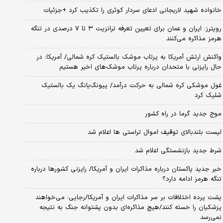
خانواده شهید لاریجانی ادعای سردار کوثری را تکذیب کرد +جزئیات
رویترز: ایران و عمان برای تعیین تعرفه ترانزیت ۳ تا ۷ درصدی در تنگه
هرمز مذاکره می‌کنند
واکنش ارتش آمریکا به پرتاب موشک بالستیک کره شمالی/ آمریکا: در
حال رایزنی با متحدان درباره پرتاب موشک‌های اخیر هستیم
غول موشکی کره شمالی به حرکت درآمد/ پیونگ‌یانگ یک بالستیک
شلیک کرد
موج جدید گرما در راه کشور
لیست بلندبالای توقیف اموال تراستی ها اعلام شد
شرط جدید بازنشستگی اعلام شد
خبر جدید پاکستان درباره مذاکرات ایران و آمریکا/ رایزنی کشورها درباره
تنگه هرمز ادامه دارد؟
پشت پرده اختلافات بر سر مذاکرات ایران و آمریکا/رجایی: می‌خواهند
پزشکیان را خسته کنند/هیچ مذاکره‌ای بدون پشتوانه جنگ به نتیجه
نمی‌رسد