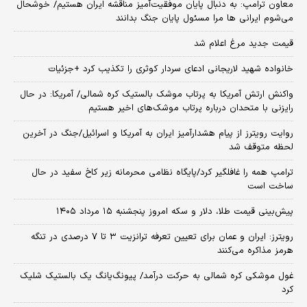
معاون ترامپ: به دنبال پایان موفقیت‌آمیز مناقشه ایران هستیم/ خوشحال
می‌شوم ایرانی ها مرا مسئول پایان جنگ بدانند
قیمت جدید مرغ اعلام شد
خانواده شهید لاریجانی ادعای سردار کوثری را تکذیب کرد +جزئیات
واکنش ارتش آمریکا به پرتاب موشک بالستیک کره شمالی/ آمریکا: در حال
رایزنی با متحدان درباره پرتاب موشک‌های اخیر هستیم
روایت رویترز از پیام هشدارآمیز ایران به آمریکا و اسرائیل/جنگ در آخرین
لحظه متوقف شد
ترامپ همه را غافلگیر کرد/پایگاه نظامی محرمانه زیر کاخ سفید در حال
ساخت است
پیش‌بینی قیمت طلا، دلار و سکه امروز پنجشنبه ۱۵ مرداد ۱۴۰۵
رویترز: ایران و عمان برای تعیین تعرفه ترانزیت ۳ تا ۷ درصدی در تنگه
هرمز مذاکره می‌کنند
غول موشکی کره شمالی به حرکت درآمد/ پیونگ‌یانگ یک بالستیک شلیک
کرد