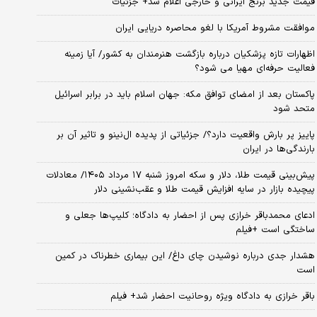
قیمت جدید برنج ایرانی و خارجی اعلام شد+ جزئیات
موافقت مشروط آمریکا با لغو محاصره دریایی ایران
اظهارات تازه پزشکیان درباره بازگشت هنرمندان به کشور/ آیا زمینه
فعالیت حرفه‌ای مهیا می شود؟
پاکستان بعد از امضای توافق مکه: جهان اسلام باید در برابر اسرائیل
متحد شود
پاییز پر بارش واقعیت دارد؟/ جزئیاتی از پدیده ال‌نینو و تاثیر آن بر
بارندگی‌ها در ایران
پیش‌بینی قیمت طلا، دلار و سکه امروز شنبه ۱۷ مرداد ۱۴۰۵/ معادلات
پیچیده بازار در سایه افزایش قیمت طلا و عقب‌نشینی دلار
ادعای محمدباقر خرازی پس از احضار به دادگاه؛ کلیپ‌ها جعلی و
ساختگی است +فیلم
هشدار جدی درباره نوشیدن چای داغ/ این بیماری خطرناک در کمین
است
باقر خرازی به دادگاه ویژه روحانیت احضار شد+ فیلم