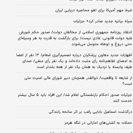
شرط مهم آمریکا برای لغو محاصره دریایی ایران
سپاه بیانیه جدید صادر کرد+ جزئیات
انتقاد روزنامه جمهوری اسلامی از مخالفان دولت/ صدور حکم شورش
علیه دولت قانونی، عادی نیست/ برای بازگشت به قدرت به هر وسیله‌ای
حتی دروغ و توطئه متوسل می‌شوند
اظهارات جدید معاون پزشکیان درباره تصمیم‌گیری شعام/ ۱۲ نفر از اعضا
به امضای تفاهم‌نامه رأی مثبت داده‌اند و یک نفر رأی منفی/ صدای
طیف وابسته یا نزدیک به همان یک نفر از همه بلندتر است
از شایعه تا واقعیت/ ذوالقدر همچنان دبیر شورای ‌عالی امنیت ملی
است؟
جزئیات صدور احکام بازنشستگی اعلام شد/ این افراد باید ۵ سال بیشتر
خدمت کنند
درگذشت اسماعیل بابایی راغب بر اثر سانحه رانندگی
حملات به کشتی‌های اماراتی در تنگه هرمز