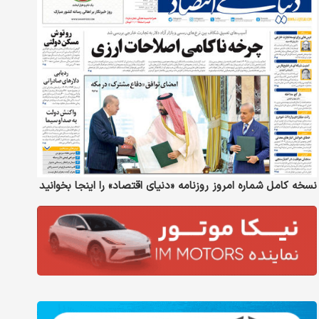
نسخه کامل شماره امروز روزنامه «دنیای‌ اقتصاد» را اینجا بخوانید