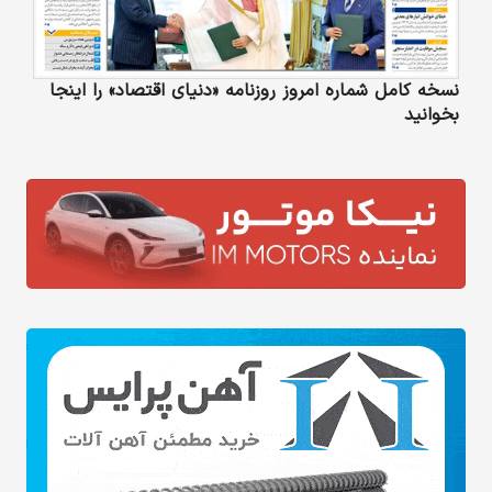
نسخه کامل شماره امروز روزنامه «دنیای‌ اقتصاد» را اینجا
بخوانید