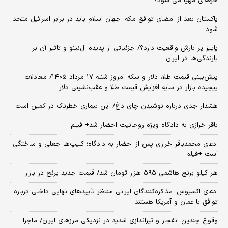
حرفه‌ای مهیا می شود؟
پاکستان بعد از امضای توافق مکه: جهان اسلام باید در برابر اسرائیل متحد
شود
پاییز پر بارش واقعیت دارد؟/ جزئیاتی از پدیده ال‌نینو و تاثیر آن بر
بارندگی‌ها در ایران
پیش‌بینی قیمت طلا، دلار و سکه امروز شنبه ۱۷ مرداد ۱۴۰۵/ معادلات
پیچیده بازار در سایه افزایش قیمت طلا و عقب‌نشینی دلار
هشدار جدی درباره نوشیدن چای داغ/ این بیماری خطرناک در کمین است
باقر خرازی به دادگاه ویژه روحانیت احضار شد+ فیلم
ادعای محمدباقر خرازی پس از احضار به دادگاه؛ کلیپ‌ها جعلی و ساختگی
است +فیلم
هر کیلو برنج هاشمی ۵۹۵ هزار تومان شد/ قیمت جدید برنج در بازار
ادعای اکسیوس: مذاکره‌کنندگان ایرانی منتظر تأییدهای نهایی داخلی درباره
توافق با عمان و آمریکا هستند
وقوع چندین انفجار و تیراندازی شدید در نزدیکی مرز‌های ایران/ ماجرا