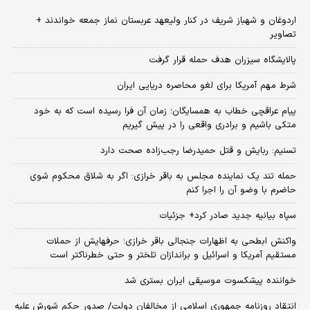
اردوغان و شهباز شریف در کنار ولیعهد عربستان نماز جمعه خواندند +
تصاویر
پالایشگاه سیزران هدف حمله قرار گرفت
شرط مهم آمریکا برای لغو محاصره دریایی ایران
پیام عراقچی خطاب به همسایگان؛ زمان آن فرا رسیده است که به خود
متکی باشیم و برادری واقعی را در پیش گیریم
تسنیم: ربایش و قتل حمیدرضا رجب‌زاده صحت دارد
حمله تند یک نماینده مجلس به باقر خرازی: اگر به شلاق محکوم شوی
حاضرم با وضو آن را اجرا کنم
سپاه بیانیه جدید صادر کرد+ جزئیات
واکنش ابطحی به اظهارات جنجالی باقر خرازی؛ حرفهایش از حملات
مستقیم آمریکا و اسرائیل و براندازان تلختر و حتی خطرناکتر است
خواننده پیشکسوت موسیقی ایران بستری شد
انتقاد روزنامه جمهوری اسلامی از مخالفان دولت/ صدور حکم شورش علیه