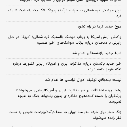
خانواده شهید لاریجانی ادعای سردار کوثری را تکذیب کرد +جزئیات
غول موشکی کره شمالی به حرکت درآمد/ پیونگ‌یانگ یک بالستیک شلیک
کرد
موج جدید گرما در راه کشور
واکنش ارتش آمریکا به پرتاب موشک بالستیک کره شمالی/ آمریکا: در حال
رایزنی با متحدان درباره پرتاب موشک‌های اخیر هستیم
شرط جدید بازنشستگی اعلام شد
خبر جدید پاکستان درباره مذاکرات ایران و آمریکا/ رایزنی کشورها درباره
تنگه هرمز ادامه دارد؟
لیست بلندبالای توقیف اموال تراستی ها اعلام شد
پشت پرده اختلافات بر سر مذاکرات ایران و آمریکا/رجایی: می‌خواهند
پزشکیان را خسته کنند/هیچ مذاکره‌ای بدون پشتوانه جنگ به نتیجه
نمی‌رسد
زنگ خطر برای طبقه متوسط تهران به صدا درآمد/پایتخت‌نشینان به سمت
فقر رانده می‌شوند