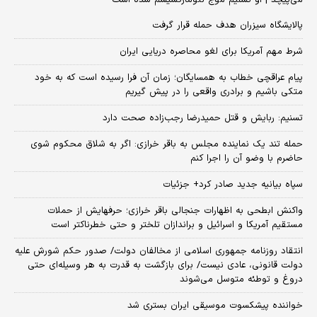
می‌پیچد | او تسلیم موج نئومارکسیسم شده است
پالایشگاه سیزران هدف حمله قرار گرفت
شرط مهم آمریکا برای لغو محاصره دریایی ایران
پیام عراقچی خطاب به همسایگان؛ زمان آن فرا رسیده است که به خود
متکی باشیم و برادری واقعی را در پیش گیریم
تسنیم: ربایش و قتل حمیدرضا رجب‌زاده صحت دارد
حمله تند یک نماینده مجلس به باقر خرازی: اگر به شلاق محکوم شوی
حاضرم با وضو آن را اجرا کنم
سپاه بیانیه جدید صادر کرد+ جزئیات
واکنش ابطحی به اظهارات جنجالی باقر خرازی؛ حرفهایش از حملات
مستقیم آمریکا و اسرائیل و براندازان تلختر و حتی خطرناکتر است
انتقاد روزنامه جمهوری اسلامی از مخالفان دولت/ صدور حکم شورش علیه
دولت قانونی، عادی نیست/ برای بازگشت به قدرت به هر وسیله‌ای حتی
دروغ و توطئه متوسل می‌شوند
خواننده پیشکسوت موسیقی ایران بستری شد