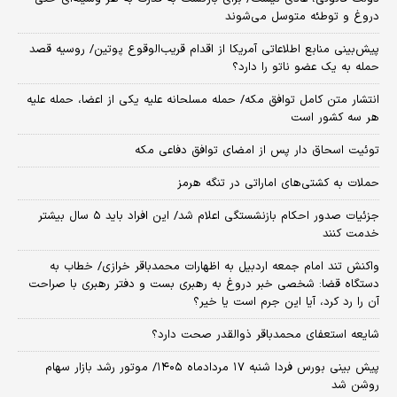
دروغ و توطئه متوسل می‌شوند
پیش‌بینی منابع اطلاعاتی آمریکا از اقدام قریب‌الوقوع پوتین/ روسیه قصد
حمله به یک عضو ناتو را دارد؟
انتشار متن کامل توافق مکه/ حمله مسلحانه علیه یکی از اعضا، حمله علیه
هر سه کشور است
توئیت اسحاق دار پس از امضای توافق دفاعی مکه
حملات به کشتی‌های اماراتی در تنگه هرمز
جزئیات صدور احکام بازنشستگی اعلام شد/ این افراد باید ۵ سال بیشتر
خدمت کنند
واکنش تند امام جمعه اردبیل به اظهارات محمدباقر خرازی/ خطاب به
دستگاه قضا: شخصی خبر دروغ به رهبری بست و دفتر رهبری با صراحت
آن را رد کرد، آیا این جرم است یا خیر؟
شایعه استعفای محمدباقر ذوالقدر صحت دارد؟
پیش بینی بورس فردا شنبه ۱۷ مردادماه ۱۴۰۵/ موتور رشد بازار سهام
روشن شد