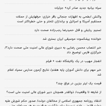
سپاه بیانیه جدید صادر کرد+ جزئیات
واکنش ابطحی به اظهارات جنجالی باقر خرازی؛ حرفهایش از حملات
مستقیم آمریکا و اسرائیل و براندازان تلختر و حتی خطرناکتر است
تسنیم: ربایش و قتل حمیدرضا رجب‌زاده صحت دارد
خواننده پیشکسوت موسیقی ایران بستری شد
خبر انتصاب محسن رضایی به دبیری شورای عالی امنیت ملی صحت دارد؟/
خبرگزاری فارس توضیح داد
انفجار مهیب در یک پالایشگاه نفت + فیلم
خبر مهم برای دانش آموزان پایه هفتم/ نتایج آزمون مدارس سمپاد اعلام
شد
قیمت یک لیتر بنزین در عراق چند؟
از شایعه تا واقعیت/ ذوالقدر همچنان دبیر شورای ‌عالی امنیت ملی است؟
انتقاد روزنامه جمهوری اسلامی از مخالفان دولت/ صدور حکم شورش علیه
دولت قانونی، عادی نیست/ برای بازگشت به قدرت به هر وسیله‌ای حتی