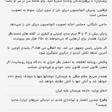
پزشکیان/ با برهم‌زنندگان وحدت مبارزه کنید، ولو عمامه من بر سر او باشد!
عراقچی: پذیرش کنوانسیون دریای خرز از سوی ایران، منوط به تصویب
مجلس است
حاجی دلیگانی: مجلس اجازه تصویب کنوانسیون دریای خزر را نمی‌دهد
ردپای بیش از ۳ یا ۴ جرم جدی امنیتی و کیفری در گفته های محمدباقر
خرازی/ هشدار برای آن‌هایی که می‌خواهند به ۲۵۰ هزار نفر بپیوندند
اگر جلیلی رئیس جمهور می شد، چه اتفاقی می افتاد؟/ رشیدی کوچی: تا
آخرین لحظه تلاش کردیم از درگیری جلوگیری شود
واکنش روزنامه اطلاعات به احضار باقر خرازی به دادگاه ویژه روحانیت/ اگر
معیار، قانون است، قانون نباید خودی و غیرخودی بشناسد
هشدار صریح مقام عراقی به عربستان/ موشکها تنها با موشک پاسخ داده
خواهد شد و آتش تنها با آتش مقابله خواهد شد
ادعای وزارت خارجه عربستان علیه ایران
وقوع چندین انفجار و تیراندازی شدید در نزدیکی مرز‌های ایران/ ماجرا
چیست؟