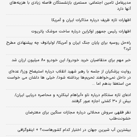
مدیرعامل تامین اجتماعی: مستمری بازنشستگان فاصله زیادی با هزینه‌های
آنها دارد
اظهارات تازه ظریف درباره مذاکرات ایران و آمریکا
اظهارات رئیس جمهور اوکراین درباره ساخت موشک پاتریوت
راه‌حل روسیه برای پایان جنگ ایران و آمریکا/ اولیانوف چه پیشنهادی مطرح
کرد؟
خبر مهم برای متقاضیان خرید خودرو/ این خودرو ۸۰ میلیون ارزان شد
روایت پزشکیان از جلسه با رهبر شهید انقلاب درباره استیضاح وزرا/ عده‌ای
در داخل نمی‌خواهند تحریم‌ها برداشته شود/ خیلی ها دلشان می خواست
من استعفا بدهم اما ...
ادعای تازه سنتکام درباره ناو «آبراهام لینکلن» و محاصره دریایی ایران/
بیش از ۳۰ کشتی اجازه عبور گرفتند
نظر فقهی سروش محلاتی درباره مجازات سنگین برای معترضان
خشونت‌طلب
بیشترین آب شیرین جهان در اختیار کدام کشورهاست؟ + اینفوگرافی