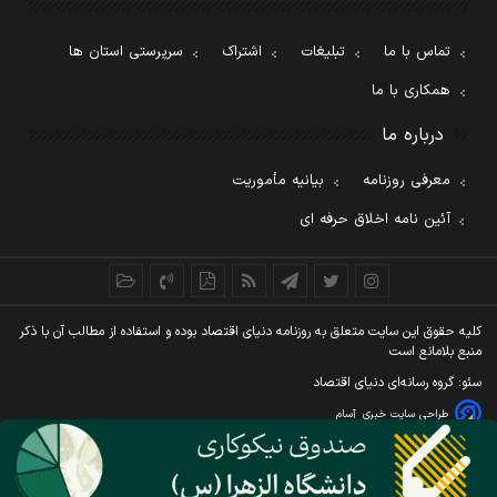
تماس با ما
تبلیغات
اشتراک
سرپرستی استان ها
همکاری با ما
درباره ما
معرفی روزنامه
بیانیه مأموریت
آئین نامه اخلاق حرفه ای
کليه حقوق اين سايت متعلق به روزنامه دنيای اقتصاد بوده و استفاده از مطالب آن با ذکر
منبع بلامانع است
سئو: گروه رسانه‌ای دنیای اقتصاد
طراحی سایت خبری
آسام