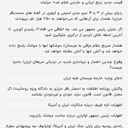
قیمت جدید برنج ایرانی و خارجی اعلام شد+ جزئیات
ردپای بیش از ۳ یا ۴ جرم جدی امنیتی و کیفری در گفته های محمدباقر
خرازی/ هشدار برای آن‌هایی که می‌خواهند به ۲۵۰ هزار نفر بپیوندند
اگر جلیلی رئیس جمهور می شد، چه اتفاقی می افتاد؟/ رشیدی کوچی: تا
آخرین لحظه تلاش کردیم از درگیری جلوگیری شود
هشدار صریح مقام عراقی به عربستان/ موشکها تنها با موشک پاسخ داده
خواهد شد و آتش تنها با آتش مقابله خواهد شد
وقوع چندین انفجار و تیراندازی شدید در نزدیکی مرز‌های ایران/ ماجرا
چیست؟
ادعای وزارت خارجه عربستان علیه ایران
واکنش روزنامه اطلاعات به احضار باقر خرازی به دادگاه ویژه روحانیت/ اگر
معیار، قانون است، قانون نباید خودی و غیرخودی بشناسد
اظهارات تازه ظریف درباره مذاکرات ایران و آمریکا
اظهارات رئیس جمهور اوکراین درباره ساخت موشک پاتریوت
راه‌حل روسیه برای پایان جنگ ایران و آمریکا/ اولیانوف چه پیشنهادی مطرح