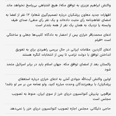
واکنش ابراهیم عزیزی به توافق مکه/ هیچ اشتباهی بی‌پاسخ نخواهد ماند
اظهارات جدید معاون پزشکیان درباره تصمیم‌گیری شعام/ ۱۲ نفر از اعضا به
امضای تفاهم‌نامه رأی مثبت داده‌اند و یک نفر رأی منفی/ صدای طیف
وابسته یا نزدیک به همان یک نفر از همه بلندتر است
ادعای محمدباقر خرازی پس از احضار به دادگاه؛ کلیپ‌ها جعلی و ساختگی
است +فیلم
ادعای گاردین: مقامات ایرانی در حال بررسی راهبردی برای به تعویق
انداختن توافق با دولت ترامپ تا پس از انتخابات کنگره هستند
پاکستان بعد از امضای توافق مکه: جهان اسلام باید در برابر اسرائیل متحد
شود
اولین واکنش آیت‌الله جوادی آملی به ادعای خرازی درباره استعفای
پزشکیان/ با برهم‌زنندگان وحدت مبارزه کنید، ولو عمامه من بر سر او باشد!
عراقچی: پذیرش کنوانسیون دریای خرز از سوی ایران، منوط به تصویب
مجلس است
حاجی دلیگانی: مجلس اجازه تصویب کنوانسیون دریای خزر را نمی‌دهد