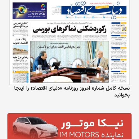
نسخه کامل شماره امروز روزنامه «دنیای‌ اقتصاد» را اینجا
بخوانید