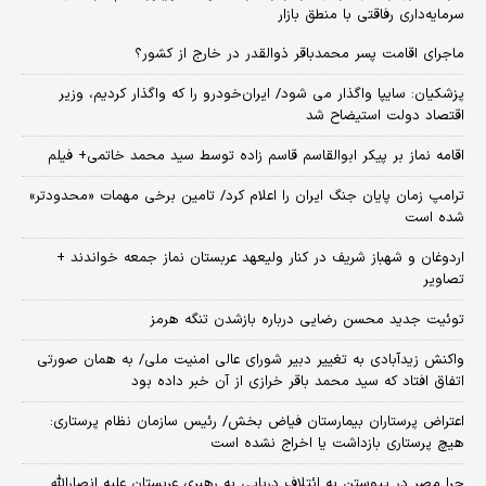
سرمایه‌داری رفاقتی با منطق بازار
ماجرای اقامت پسر محمدباقر ذوالقدر در خارج از کشور؟
پزشکیان: سایپا واگذار می شود/ ایران‌خودرو را که واگذار کردیم، وزیر
اقتصاد دولت استیضاح شد
اقامه نماز بر پیکر ابوالقاسم قاسم زاده توسط سید محمد خاتمی+ فیلم
ترامپ زمان پایان جنگ ایران را اعلام کرد/ تامین برخی مهمات «محدودتر»
شده است
اردوغان و شهباز شریف در کنار ولیعهد عربستان نماز جمعه خواندند +
تصاویر
توئیت جدید محسن رضایی درباره بازشدن تنگه هرمز
واکنش زیدآبادی به تغییر دبیر شورای عالی امنیت ملی/ به همان صورتی
اتفاق افتاد که سید محمد باقر خرازی از آن خبر داده بود
اعتراض پرستاران بیمارستان فیاض بخش/ رئیس سازمان نظام پرستاری:
هیچ پرستاری بازداشت یا اخراج نشده است
چرا مصر در پیوستن به ائتلاف دریایی به رهبری عربستان علیه انصارالله