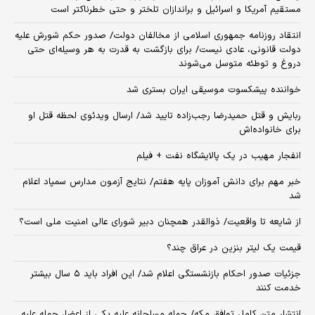
مستقیم آمریکا و اسرائیل و براندازان تلختر و حتی خطرناکتر است
انتقاد روزنامه جمهوری اسلامی از مخالفان دولت/ صدور حکم شورش علیه
دولت قانونی، عادی نیست/ برای بازگشت به قدرت به هر وسیله‌ای حتی
دروغ و توطئه متوسل می‌شوند
خواننده پیشکسوت موسیقی ایران بستری شد
ربایش و قتل حمیدرضا رجب‌زاده تایید شد/ ارسال ویدئوی لحظه قتل او
برای خانواده‌اش
انفجار مهیب در یک پالایشگاه نفت + فیلم
خبر مهم برای دانش آموزان پایه هفتم/ نتایج آزمون مدارس سمپاد اعلام
شد
از شایعه تا واقعیت/ ذوالقدر همچنان دبیر شورای ‌عالی امنیت ملی است؟
قیمت یک لیتر بنزین در عراق چند؟
جزئیات صدور احکام بازنشستگی اعلام شد/ این افراد باید ۵ سال بیشتر
خدمت کنند
انتشار متن کامل توافق مکه/ حمله مسلحانه علیه یکی از اعضا، حمله علیه