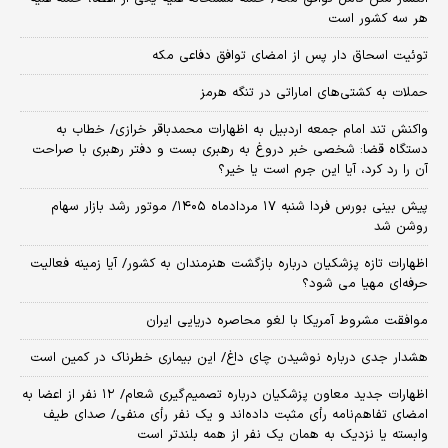
هر سه کشور است
توئیت اسحاق دار پس از امضای توافق دفاعی مکه
حملات به کشتی‌های اماراتی در تنگه هرمز
واکنش تند امام جمعه اردبیل به اظهارات محمدباقر خرازی/ خطاب به
دستگاه قضا: شخصی خبر دروغ به رهبری بست و دفتر رهبری با صراحت
آن را رد کرد، آیا این جرم است یا خیر؟
پیش بینی بورس فردا شنبه ۱۷ مردادماه ۱۴۰۵/ موتور رشد بازار سهام
روشن شد
اظهارات تازه پزشکیان درباره بازگشت هنرمندان به کشور/ آیا زمینه فعالیت
حرفه‌ای مهیا می شود؟
موافقت مشروط آمریکا با لغو محاصره دریایی ایران
هشدار جدی درباره نوشیدن چای داغ/ این بیماری خطرناک در کمین است
اظهارات جدید معاون پزشکیان درباره تصمیم‌گیری شعام/ ۱۲ نفر از اعضا به
امضای تفاهم‌نامه رأی مثبت داده‌اند و یک نفر رأی منفی/ صدای طیف
وابسته یا نزدیک به همان یک نفر از همه بلندتر است