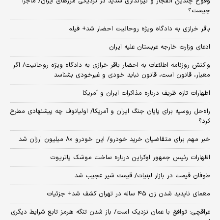
وقوع چندین انفجار و تیراندازی شدید در نزدیکی مرز‌های ایران/ ماجرا
چیست؟
باقر خرازی به دادگاه ویژه روحانیت احضار شد+ فیلم
ادعای وزارت خارجه عربستان علیه ایران
واکنش روزنامه اطلاعات به احضار باقر خرازی به دادگاه ویژه روحانیت/ اگر
معیار، قانون است، قانون نباید خودی و غیرخودی بشناسد
اظهارات تازه ظریف درباره مذاکرات ایران و آمریکا
راه‌حل روسیه برای پایان جنگ ایران و آمریکا/ اولیانوف چه پیشنهادی مطرح
کرد؟
خبر مهم برای متقاضیان خرید خودرو/ این خودرو ۸۰ میلیون ارزان شد
اظهارات رئیس جمهور اوکراین درباره ساخت موشک پاتریوت
طوفان قیمت در بازار لبنیات/ قیمت شیر عجیب شد
معمای ناپدید شدن زن ۴۵ ساله در تهران کشف شد+ جزئیات
عراقچی: توافق با عمان نزدیک است/ باز شدن تنگه هرمز تابع شرایط دیگری