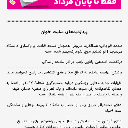
پربازدیدهای سایت خوان
محمد قوچانی: عبدالکریم سروش همچنان نسخه قناعت و پاکسازی دانشگاه
می‌پیچد | او تسلیم موج نئومارکسیسم شده است
درگذشت اسماعیل بابایی راغب بر اثر سانحه رانندگی
واکنش ابراهیم عزیزی به توافق مکه/ هیچ اشتباهی بی‌پاسخ نخواهد ماند
اظهارات جدید معاون پزشکیان درباره تصمیم‌گیری شعام/ ۱۲ نفر از اعضا به
امضای تفاهم‌نامه رأی مثبت داده‌اند و یک نفر رأی منفی/ صدای طیف
وابسته یا نزدیک به همان یک نفر از همه بلندتر است
ادعای محمدباقر خرازی پس از احضار به دادگاه؛ کلیپ‌ها جعلی و ساختگی
است +فیلم
ادعای گاردین: مقامات ایرانی در حال بررسی راهبردی برای به تعویق
انداختن توافق با دولت ترامپ تا پس از انتخابات کنگره هستند