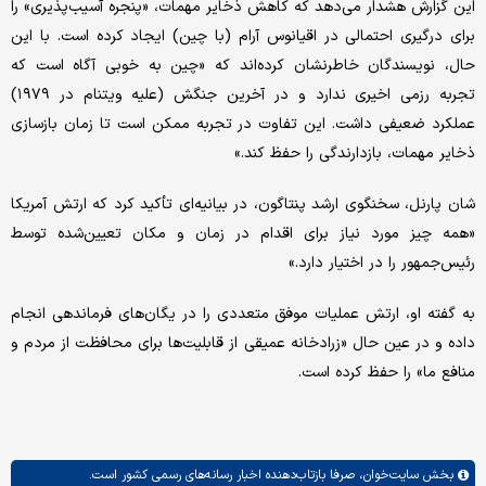
این گزارش هشدار می‌دهد که کاهش ذخایر مهمات، «پنجره آسیب‌پذیری» را
برای درگیری احتمالی در اقیانوس آرام (با چین) ایجاد کرده است. با این
حال، نویسندگان خاطرنشان کرده‌اند که «چین به خوبی آگاه است که
تجربه رزمی اخیری ندارد و در آخرین جنگش (علیه ویتنام در ۱۹۷۹)
عملکرد ضعیفی داشت. این تفاوت در تجربه ممکن است تا زمان بازسازی
ذخایر مهمات، بازدارندگی را حفظ کند.»
شان پارنل، سخنگوی ارشد پنتاگون، در بیانیه‌ای تأکید کرد که ارتش آمریکا
«همه چیز مورد نیاز برای اقدام در زمان و مکان تعیین‌شده توسط
رئیس‌جمهور را در اختیار دارد.»
به گفته او، ارتش عملیات موفق متعددی را در یگان‌های فرماندهی انجام
داده و در عین حال «زرادخانه عمیقی از قابلیت‌ها برای محافظت از مردم و
منافع ما» را حفظ کرده است.
بخش
سایت‌خوان،
صرفا بازتاب‌دهنده اخبار رسانه‌های رسمی کشور است.