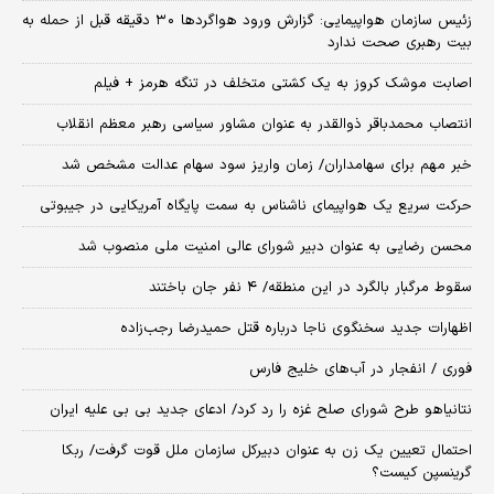
زئیس سازمان هواپیمایی: گزارش ورود هواگردها ٣٠ دقیقه قبل از حمله به
بیت رهبری صحت ندارد
اصابت موشک کروز به یک کشتی متخلف در تنگه هرمز + فیلم
انتصاب محمدباقر ذوالقدر به عنوان مشاور سیاسی رهبر معظم انقلاب
خبر مهم برای سهامداران/ زمان واریز سود سهام عدالت مشخص شد
حرکت سریع یک هواپیمای ناشناس به سمت پایگاه آمریکایی در جیبوتی
محسن رضایی به عنوان دبیر شورای عالی امنیت ملی منصوب شد
سقوط مرگبار بالگرد در این منطقه/ ۴ نفر جان باختند
اظهارات جدید سخنگوی ناجا درباره قتل حمیدرضا رجب‌زاده
فوری / انفجار در آب‌های خلیج فارس
نتانیاهو طرح شورای صلح غزه را رد کرد/ ادعای جدید بی بی علیه ایران
احتمال تعیین یک زن به عنوان دبیرکل سازمان ملل قوت گرفت/ ربکا
گرینسپن کیست؟