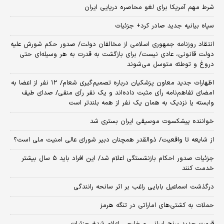
شرط مهم آمریکا برای لغو محاصره دریایی ایران
سپاه بیانیه جدید صادر کرد+ جزئیات
انتقاد روزنامه جمهوری اسلامی از مخالفان دولت/ صدور حکم شورش علیه
دولت قانونی، عادی نیست/ برای بازگشت به قدرت به هر وسیله‌ای حتی
دروغ و توطئه متوسل می‌شوند
اظهارات جدید معاون پزشکیان درباره تصمیم‌گیری شعام/ ۱۲ نفر از اعضا به
امضای تفاهم‌نامه رأی مثبت داده‌اند و یک نفر رأی منفی/ صدای طیف
وابسته یا نزدیک به همان یک نفر از همه بلندتر است
خواننده پیشکسوت موسیقی ایران بستری شد
از شایعه تا واقعیت/ ذوالقدر همچنان دبیر شورای ‌عالی امنیت ملی است؟
جزئیات صدور احکام بازنشستگی اعلام شد/ این افراد باید ۵ سال بیشتر
خدمت کنند
درگذشت اسماعیل بابایی راغب بر اثر سانحه رانندگی
حملات به کشتی‌های اماراتی در تنگه هرمز