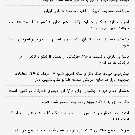
قیمت جدید برنج ایرانی و خارجی اعلام شد+ جزئیات
موافقت مشروط آمریکا با لغو محاصره دریایی ایران
اظهارات تازه پزشکیان درباره بازگشت هنرمندان به کشور/ آیا زمینه فعالیت
حرفه‌ای مهیا می شود؟
پاکستان بعد از امضای توافق مکه: جهان اسلام باید در برابر اسرائیل متحد
شود
پاییز پر بارش واقعیت دارد؟/ جزئیاتی از پدیده ال‌نینو و تاثیر آن بر
بارندگی‌ها در ایران
پیش‌بینی قیمت طلا، دلار و سکه امروز شنبه ۱۷ مرداد ۱۴۰۵/ معادلات
پیچیده بازار در سایه افزایش قیمت طلا و عقب‌نشینی دلار
هشدار جدی درباره نوشیدن چای داغ/ این بیماری خطرناک در کمین است
باقر خرازی به دادگاه ویژه روحانیت احضار شد+ فیلم
ادعای محمدباقر خرازی پس از احضار به دادگاه؛ کلیپ‌ها جعلی و ساختگی
است +فیلم
هر کیلو برنج هاشمی ۵۹۵ هزار تومان شد/ قیمت جدید برنج در بازار