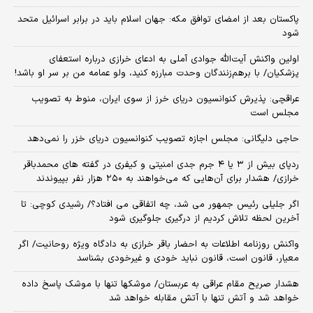
پاکستان بعد از امضای توافق مکه: جهان اسلام باید در برابر اسرائیل متحد
شود
اولین واکنش آیت‌الله جوادی آملی به ادعای خرازی درباره استعفای
پزشکیان/ با برهم‌زنندگان وحدت مبارزه کنید، ولو عمامه من بر سر او باشد!
عراقچی: پذیرش کنوانسیون دریای خرز از سوی ایران، منوط به تصویب
مجلس است
حاجی دلیگانی: مجلس اجازه تصویب کنوانسیون دریای خزر را نمی‌دهد
ردپای بیش از ۳ یا ۴ جرم جدی امنیتی و کیفری در گفته های محمدباقر
خرازی/ هشدار برای آن‌هایی که می‌خواهند به ۲۵۰ هزار نفر بپیوندند
اگر جلیلی رئیس جمهور می شد، چه اتفاقی می افتاد؟/ رشیدی کوچی: تا
آخرین لحظه تلاش کردیم از درگیری جلوگیری شود
واکنش روزنامه اطلاعات به احضار باقر خرازی به دادگاه ویژه روحانیت/ اگر
معیار، قانون است، قانون نباید خودی و غیرخودی بشناسد
هشدار صریح مقام عراقی به عربستان/ موشکها تنها با موشک پاسخ داده
خواهد شد و آتش تنها با آتش مقابله خواهد شد