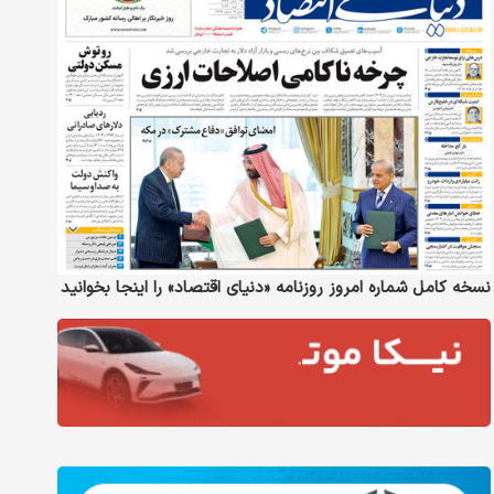
نسخه کامل شماره امروز روزنامه «دنیای‌ اقتصاد» را اینجا بخوانید