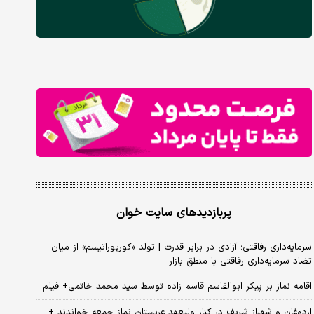
پربازدیدهای سایت خوان
سرمایه‌داری رفاقتی؛ آزادی در برابر قدرت | تولد «کورپوراتیسم» از میان
تضاد سرمایه‌داری رفاقتی با منطق بازار
اقامه نماز بر پیکر ابوالقاسم قاسم زاده توسط سید محمد خاتمی+ فیلم
اردوغان و شهباز شریف در کنار ولیعهد عربستان نماز جمعه خواندند +