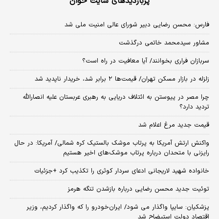
پربازدیدهای سایت خوان
فارس: محسن رضایی دبیر شورای عالی امنیت ملی شد
مشاور سیدمحمد خاتمی درگذشت
سربازان فراری بخوانند/ آیا معافیت در راه است؟
زلزله در بازار مسکن تهران/ قیمت‌ها ۲ برابر شد، خریدار ناپدید شد
چرا مصر در پیوستن به ائتلاف دریایی به رهبری عربستان علیه انصارالله
تردید دارد؟
قیمت جدید مرغ اعلام شد
واکنش ارتش آمریکا به پرتاب موشک بالستیک کره شمالی/ آمریکا: در حال
رایزنی با متحدان درباره پرتاب موشک‌های اخیر هستیم
خانواده شهید لاریجانی ادعای سردار کوثری را تکذیب کرد +جزئیات
توئیت جدید محسن رضایی درباره بازشدن تنگه هرمز
پزشکیان: سایپا واگذار می شود/ ایران‌خودرو را که واگذار کردیم، وزیر
اقتصاد دولت استیضاح شد