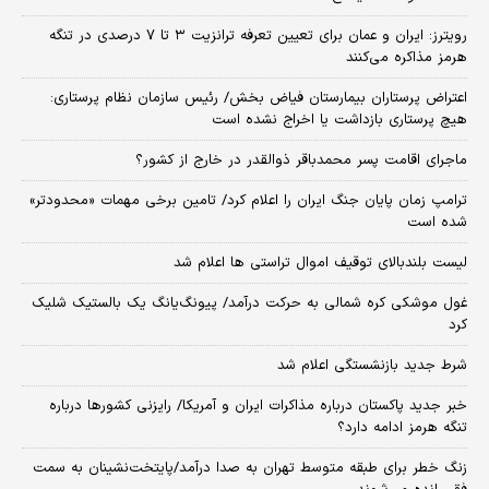
رویترز: ایران و عمان برای تعیین تعرفه ترانزیت ۳ تا ۷ درصدی در تنگه
هرمز مذاکره می‌کنند
اعتراض پرستاران بیمارستان فیاض بخش/ رئیس سازمان نظام پرستاری:
هیچ پرستاری بازداشت یا اخراج نشده است
ماجرای اقامت پسر محمدباقر ذوالقدر در خارج از کشور؟
ترامپ زمان پایان جنگ ایران را اعلام کرد/ تامین برخی مهمات «محدودتر»
شده است
لیست بلندبالای توقیف اموال تراستی ها اعلام شد
غول موشکی کره شمالی به حرکت درآمد/ پیونگ‌یانگ یک بالستیک شلیک
کرد
شرط جدید بازنشستگی اعلام شد
خبر جدید پاکستان درباره مذاکرات ایران و آمریکا/ رایزنی کشورها درباره
تنگه هرمز ادامه دارد؟
زنگ خطر برای طبقه متوسط تهران به صدا درآمد/پایتخت‌نشینان به سمت