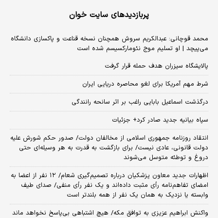
پربازدیدهای سایت خوان
محمد قوچانی: عبدالکریم سروش همچنان نسخه قناعت و پاکسازی دانشگاه
می‌پیچد | او تسلیم موج نئومارکسیسم شده است
پالایشگاه سیزران هدف حمله قرار گرفت
شرط مهم آمریکا برای لغو محاصره دریایی ایران
درگذشت اسماعیل بابایی راغب بر اثر سانحه رانندگی
سپاه بیانیه جدید صادر کرد+ جزئیات
انتقاد روزنامه جمهوری اسلامی از مخالفان دولت/ صدور حکم شورش علیه
دولت قانونی، عادی نیست/ برای بازگشت به قدرت به هر وسیله‌ای حتی
دروغ و توطئه متوسل می‌شوند
اظهارات جدید معاون پزشکیان درباره تصمیم‌گیری شعام/ ۱۲ نفر از اعضا به
امضای تفاهم‌نامه رأی مثبت داده‌اند و یک نفر رأی منفی/ صدای طیف
وابسته یا نزدیک به همان یک نفر از همه بلندتر است
واکنش ابراهیم عزیزی به توافق مکه/ هیچ اشتباهی بی‌پاسخ نخواهد ماند