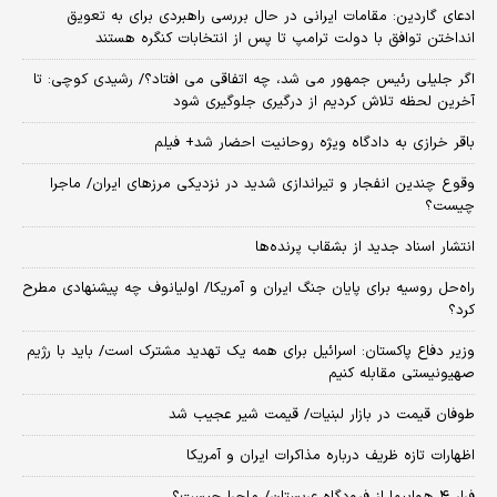
ادعای گاردین: مقامات ایرانی در حال بررسی راهبردی برای به تعویق
انداختن توافق با دولت ترامپ تا پس از انتخابات کنگره هستند
اگر جلیلی رئیس جمهور می شد، چه اتفاقی می افتاد؟/ رشیدی کوچی: تا
آخرین لحظه تلاش کردیم از درگیری جلوگیری شود
باقر خرازی به دادگاه ویژه روحانیت احضار شد+ فیلم
وقوع چندین انفجار و تیراندازی شدید در نزدیکی مرز‌های ایران/ ماجرا
چیست؟
انتشار اسناد جدید از بشقاب پرنده‌ها
راه‌حل روسیه برای پایان جنگ ایران و آمریکا/ اولیانوف چه پیشنهادی مطرح
کرد؟
وزیر دفاع پاکستان: اسرائیل برای همه یک تهدید مشترک است/ باید با رژیم
صهیونیستی مقابله کنیم
طوفان قیمت در بازار لبنیات/ قیمت شیر عجیب شد
اظهارات تازه ظریف درباره مذاکرات ایران و آمریکا
فرار ۴ هواپیما از فرودگاه عربستان/ ماجرا چیست؟