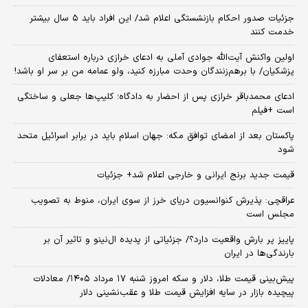
جزئیات صدور احکام بازنشستگی اعلام شد/ این افراد باید ۵ سال بیشتر
خدمت کنند
اولین واکنش آیت‌الله جوادی آملی به ادعای خرازی درباره استعفای
پزشکیان/ با برهم‌زنندگان وحدت مبارزه کنید، ولو عمامه من بر سر او باشد!
ادعای محمدباقر خرازی پس از احضار به دادگاه؛ کلیپ‌ها جعلی و ساختگی
است +فیلم
پاکستان بعد از امضای توافق مکه: جهان اسلام باید در برابر اسرائیل متحد
شود
قیمت جدید برنج ایرانی و خارجی اعلام شد+ جزئیات
عراقچی: پذیرش کنوانسیون دریای خرز از سوی ایران، منوط به تصویب
مجلس است
پاییز پر بارش واقعیت دارد؟/ جزئیاتی از پدیده ال‌نینو و تاثیر آن بر
بارندگی‌ها در ایران
پیش‌بینی قیمت طلا، دلار و سکه امروز شنبه ۱۷ مرداد ۱۴۰۵/ معادلات
پیچیده بازار در سایه افزایش قیمت طلا و عقب‌نشینی دلار