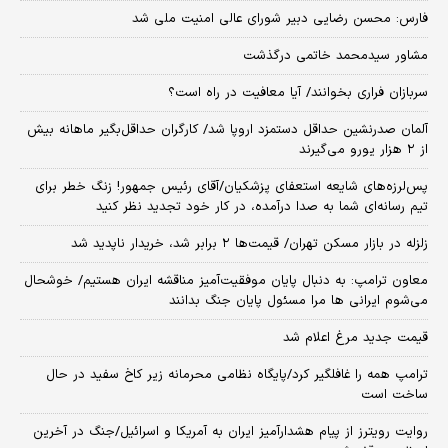
فارس: محسن رضایی دبیر شورای عالی امنیت ملی شد
مشاور سیدمحمد خاتمی درگذشت
سربازان فراری بخوانند/ آیا معافیت در راه است؟
آلمان صدرنشین حداقل دستمزد اروپا شد/ کارگران حداقل‌بگیر ماهانه بیش
از ۲ هزار یورو می‌گیرند
پس‌لرزه‌های شایعه استعفای پزشکیان/آقای رئیس جمهور! زنگ خطر برای
تیم رسانه‌ای شما به صدا درآمده، در کار خود تجدید نظر کنید
زلزله در بازار مسکن تهران/ قیمت‌ها ۲ برابر شد، خریدار ناپدید شد
معاون ترامپ: به دنبال پایان موفقیت‌آمیز مناقشه ایران هستیم/ خوشحال
می‌شوم ایرانی ها مرا مسئول پایان جنگ بدانند
قیمت جدید مرغ اعلام شد
ترامپ همه را غافلگیر کرد/پایگاه نظامی محرمانه زیر کاخ سفید در حال
ساخت است
روایت رویترز از پیام هشدارآمیز ایران به آمریکا و اسرائیل/جنگ در آخرین