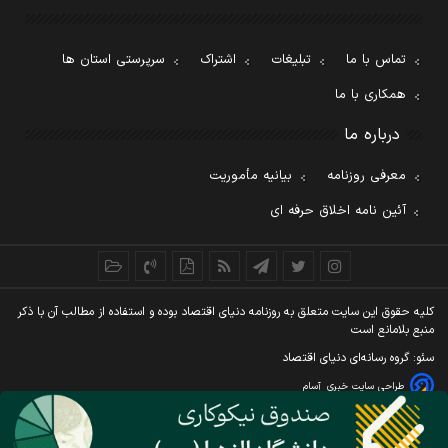
تماس با ما
تبلیغات
اشتراک
سرپرستی استان ها
همکاری با ما
درباره ما
معرفی روزنامه
بیانیه مأموریت
آئین نامه اخلاق حرفه ای
کليه حقوق اين سايت متعلق به روزنامه دنيای اقتصاد بوده و استفاده از مطالب آن با ذکر
منبع بلامانع است
سئو: گروه رسانه‌ای دنیای اقتصاد
طراحی سایت خبری
آسام