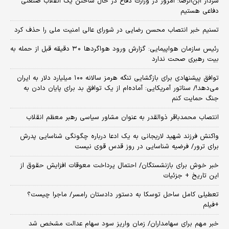
سردار ابن‌الرضا: امروز در وزارت دفاع در حال ساختن یک انقلاب صنعتی
دفاعی هستیم
تسنیم خبر انتصاب محسن رضایی در شورای عالی امنیت ملی را حذف کرد
رئیس سازمان هواپیمایی: گزارش ورود هواگردها ٣٠ دقیقه قبل از حمله به
بیت رهبری صحت ندارد
توافق پیشنهادی برای بازگشایی تنگه هرمز سالانه ۱۰۰ میلیارد دلار به ایران
می‌دهد!/ سناتور آمریکایی: آماده‌ام از یک توافق بد برای پایان دادن به
جنگ حمایت کنم
انتصاب محمدباقر ذوالقدر به عنوان مشاور سیاسی رهبر معظم انقلاب
واکنش فرزند شهید لاریجانی به یک ادعا درباره چگونگی شناسایی پدرش
برای ترور/ فرضیه شناسایی در روز قدس قوی نیست
خبر خوش برای بازنشستگان/ احتمال پرداخت معوقات افزایش حقوق از
این تاریخ + جزئیات
تعطیلی کامل ساحل توسکا به دستور دادستان رامسر/ ماجرا چیست؟
+فیلم
خبر مهم برای سهامداران/ زمان واریز سود سهام عدالت مشخص شد