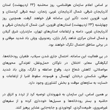
بر اساس اعلام سازمان هواشناسی، روز سه‌شنبه (۲۲ اردیبهشت) استان
آذربایجان شرقی، شمال آذربایجان غربی، زنجان، نیمه شرقی کردستان و
غرب قزوین تحت تأثیر این سامانه قرار خواهند گرفت. همچنین روز
چهارشنبه (۲۳ اردیبهشت) استان‌های قزوین، البرز، شمال آذربایجان شرقی و
آذربایجان غربی، دامنه و ارتفاعات استان‌های تهران، مازندران، شرق گیلان
و شمال استان مرکزی شاهد رگبار باران، رعدوبرق، وزش باد شدید موقتی و
در برخی مناطق احتمال تگرگ خواهند بود.
در پی فعالیت این سامانه، احتمال جاری شدن سیلاب، طغیان رودخانه‌ها،
آبگرفتگی معابر، اختلال در ناوگان حمل‌ونقل، لغزندگی محورهای
مواصلاتی، کاهش شعاع دید، وقوع صاعقه و تگرگ، وزش باد شدید
موقتی، شکستن درختان کهنسال و فرسوده، سقوط اشیا از ارتفاعات و
خسارت به سازه‌های موقت و بخش کشاورزی وجود دارد.
بر همین اساس، این سازمان به شهروندان توصیه کرد از تردد و اتراق در
حاشیه و بستر رودخانه‌ها و مسیل‌ها خودداری کرده و از سفرهای
غیرضروری، طبیعت‌گردی، کوه‌نوردی و جابه‌جایی عشایر پرهیز کنند.