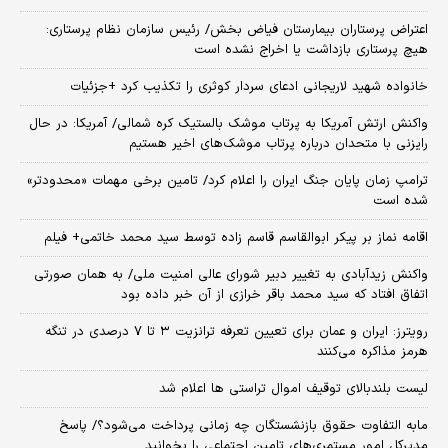
اعتراض پرستاران بیمارستان فیاض بخش/ رئیس سازمان نظام پرستاری:
هیچ پرستاری بازداشت یا اخراج نشده است
خانواده شهید لاریجانی ادعای سردار کوثری را تکذیب کرد +جزئیات
واکنش ارتش آمریکا به پرتاب موشک بالستیک کره شمالی/ آمریکا: در حال
رایزنی با متحدان درباره پرتاب موشک‌های اخیر هستیم
ترامپ زمان پایان جنگ ایران را اعلام کرد/ تامین برخی مهمات «محدودتر»
شده است
اقامه نماز بر پیکر ابوالقاسم قاسم زاده توسط سید محمد خاتمی+ فیلم
واکنش زیدآبادی به تغییر دبیر شورای عالی امنیت ملی/ به همان صورتی
اتفاق افتاد که سید محمد باقر خرازی از آن خبر داده بود
رویترز: ایران و عمان برای تعیین تعرفه ترانزیت ۳ تا ۷ درصدی در تنگه
هرمز مذاکره می‌کنند
لیست بلندبالای توقیف اموال تراستی ها اعلام شد
مابه التفاوت حقوق بازنشستگان چه زمانی پرداخت می‌شود؟/ پاسخ
مدیرکل امور مستمری‌های تامین اجتماعی را بخوانید