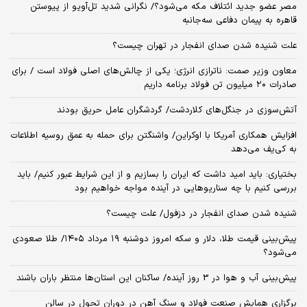
مصر عضو جدید ائتلاف مکه می‌شود؟/ نگرانی شدید تل‌آویو از پیوستن
قاهره به پیمان دفاعی سه‌جانبه
علت شنیده شدن صدای انفجار در تهران چیست؟
معاون وزیر صمت: ناترازی انرژی؛ یکی از چالش‌های اصلی فولاد است / برای
صادرات ۲۰ میلیون تن فولاد برنامه‌ داریم
آتش‌سوزی در جنگل‌های کلاردشت/ گردشگران عامل حریق بودند
افزایش همکاری آمریکا با اوکراین/ واشنگتن برای حمله به عمق روسیه اطلاعات
به کی‌یف می‌دهد
بختیاری: باید امید داشت که ایران را بسازیم و از این شرایط عبور کنیم/ باید
بررسی کنیم با چه سناریوهایی در آینده مواجه خواهیم بود
شنیده شدن صدای انفجار در دزفول/ علت چیست؟
پیش‌بینی قیمت طلا، دلار و سکه امروز دوشنبه ۱۹ مرداد ۱۴۰۵/ طلا صعودی
می‌شود؟
پیش‌بینی آب و هوا در 3 روز آینده/ ساکنان این استان‌ها منتظر باران باشند
برگزاری همایش صنعت فولاد و سنگ آهن در دوران تحول در سالن