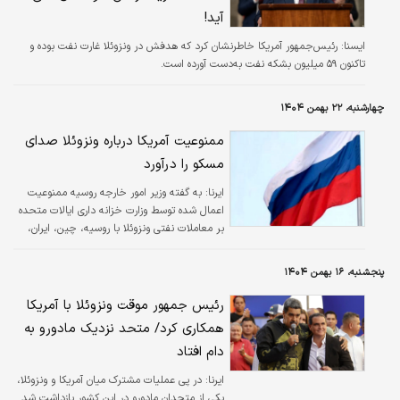
آید!
ایسنا:
رئیس‌جمهور آمریکا خاطرنشان کرد که هدفش در ونزوئلا غارت نفت بوده و
تاکنون ۵۹ میلیون بشکه نفت به‌دست آورده است.
چهارشنبه، ۲۲ بهمن ۱۴۰۴
ممنوعیت آمریکا درباره ونزوئلا صدای
مسکو را درآورد
ایرنا:
به گفته وزیر امور خارجه روسیه ممنوعیت
اعمال شده توسط وزارت خزانه داری ایالات متحده
بر معاملات نفتی ونزوئلا با روسیه، چین، ایران،
کره شمالی و کوبا، تبعیض محسوب می‌شود.
پنجشنبه، ۱۶ بهمن ۱۴۰۴
رئیس جمهور موقت ونزوئلا با آمریکا
همکاری کرد/ متحد نزدیک مادورو به
دام افتاد
ایرنا:
در پی عملیات مشترک میان آمریکا و ونزوئلا،
یکی از متحدان مادورو در این کشور بازداشت شد.