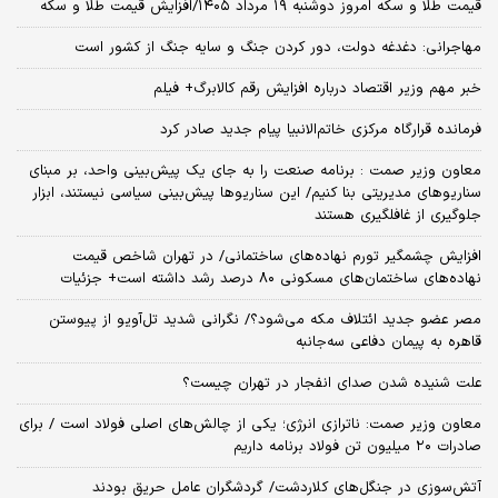
قیمت طلا و سکه امروز دوشنبه ۱۹ مرداد ۱۴۰۵/افزایش قیمت طلا و سکه
مهاجرانی: دغدغه دولت، دور کردن جنگ و سایه جنگ از کشور است
خبر مهم وزیر اقتصاد درباره افزایش رقم کالابرگ+ فیلم
فرمانده قرارگاه مرکزی خاتم‌الانبیا پیام جدید صادر کرد
معاون وزیر صمت : برنامه صنعت را به جای یک پیش‌بینی واحد، بر مبنای
سناریوهای مدیریتی بنا کنیم/ این سناریوها پیش‌بینی سیاسی نیستند، ابزار
جلوگیری از غافلگیری هستند
افزایش چشمگیر تورم نهاده‌های ساختمانی/ در تهران شاخص قیمت
نهاده‌های ساختمان‌های مسکونی ۸۰ درصد رشد داشته است+ جزئیات
مصر عضو جدید ائتلاف مکه می‌شود؟/ نگرانی شدید تل‌آویو از پیوستن
قاهره به پیمان دفاعی سه‌جانبه
علت شنیده شدن صدای انفجار در تهران چیست؟
معاون وزیر صمت: ناترازی انرژی؛ یکی از چالش‌های اصلی فولاد است / برای
صادرات ۲۰ میلیون تن فولاد برنامه‌ داریم
آتش‌سوزی در جنگل‌های کلاردشت/ گردشگران عامل حریق بودند