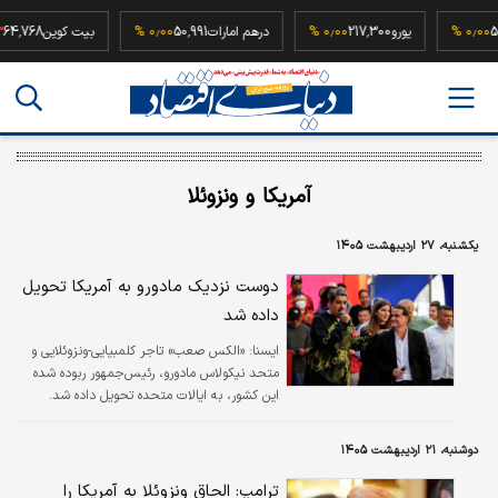
52,500,0
۰٫۰۰ %
یورو
217,300
۰٫۰۰ %
درهم امارات
50,991
۰٫۰۰ %
بیت کوین
8
آمریکا و ونزوئلا
یکشنبه، ۲۷ اردیبهشت ۱۴۰۵
دوست نزدیک مادورو به آمریکا تحویل
داده شد
ايسنا:
«الکس صعب» تاجر کلمبیایی-ونزوئلایی و
متحد نیکولاس مادورو، رئیس‌جمهور ربوده شده
این کشور، به ایالات متحده تحویل داده شد.
دوشنبه، ۲۱ اردیبهشت ۱۴۰۵
ترامپ: الحاق ونزوئلا به آمریکا را