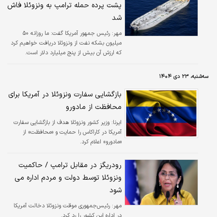
پشت پرده حمله ترامپ به ونزوئلا فاش
شد
مهر:
رئیس جمهور آمریکا گفت: ما روزانه ۵۰
میلیون بشکه نفت از ونزوئلا دریافت خواهیم کرد
که ارزش آن بیش از پنج میلیارد دلار است.
سه‌شنبه، ۲۳ دی ۱۴۰۴
بازگشایی سفارت ونزوئلا در آمریکا برای
محافظت از مادورو
ایرنا:
وزیر کشور ونزوئلا هدف از بازگشایی سفارت
آمریکا در کاراکاس را حمایت و «محافظت» از
«مادورو» اعلام کرد.
رودریگز در مقابل ترامپ / حاکمیت
ونزوئلا توسط دولت و مردم اداره می
شود
مهر:
رئیس‌جمهوری موقت ونزوئلا دخالت آمریکا
در اداره این کشور را رد کرد.