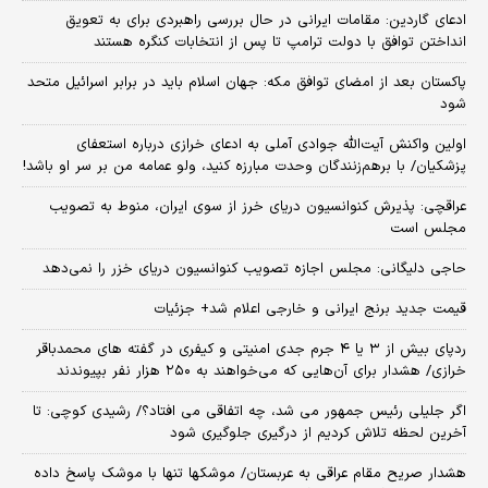
ادعای گاردین: مقامات ایرانی در حال بررسی راهبردی برای به تعویق
انداختن توافق با دولت ترامپ تا پس از انتخابات کنگره هستند
پاکستان بعد از امضای توافق مکه: جهان اسلام باید در برابر اسرائیل متحد
شود
اولین واکنش آیت‌الله جوادی آملی به ادعای خرازی درباره استعفای
پزشکیان/ با برهم‌زنندگان وحدت مبارزه کنید، ولو عمامه من بر سر او باشد!
عراقچی: پذیرش کنوانسیون دریای خرز از سوی ایران، منوط به تصویب
مجلس است
حاجی دلیگانی: مجلس اجازه تصویب کنوانسیون دریای خزر را نمی‌دهد
قیمت جدید برنج ایرانی و خارجی اعلام شد+ جزئیات
ردپای بیش از ۳ یا ۴ جرم جدی امنیتی و کیفری در گفته های محمدباقر
خرازی/ هشدار برای آن‌هایی که می‌خواهند به ۲۵۰ هزار نفر بپیوندند
اگر جلیلی رئیس جمهور می شد، چه اتفاقی می افتاد؟/ رشیدی کوچی: تا
آخرین لحظه تلاش کردیم از درگیری جلوگیری شود
هشدار صریح مقام عراقی به عربستان/ موشکها تنها با موشک پاسخ داده