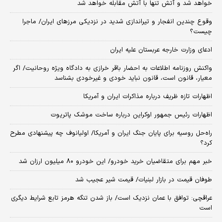
خواهد شد و آتش تنها با آتش مقابله خواهد شد
وقوع چندین انفجار و تیراندازی شدید در نزدیکی مرز‌های ایران/ ماجرا
چیست؟
ادعای وزارت خارجه عربستان علیه ایران
واکنش روزنامه اطلاعات به احضار باقر خرازی به دادگاه ویژه روحانیت/ اگر
معیار، قانون است، قانون نباید خودی و غیرخودی بشناسد
اظهارات تازه ظریف درباره مذاکرات ایران و آمریکا
اظهارات رئیس جمهور اوکراین درباره ساخت موشک پاتریوت
راه‌حل روسیه برای پایان جنگ ایران و آمریکا/ اولیانوف چه پیشنهادی مطرح
کرد؟
خبر مهم برای متقاضیان خرید خودرو/ این خودرو ۸۰ میلیون ارزان شد
طوفان قیمت در بازار لبنیات/ قیمت شیر عجیب شد
عراقچی: توافق با عمان نزدیک است/ باز شدن تنگه هرمز تابع شرایط دیگری
است