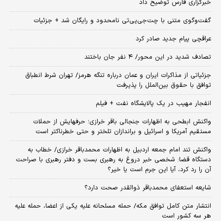
خبرگزاری فارس توضیح داد
گفت‌وگوی متنی با چت‌جی‌پی‌تی نامحدود و رایگان شد + جزئیات
عراقچی پیام جدید صادر کرد
تصادف شدید در این محور/ ۴ نفر جان باختند
جزئیاتی از مذاکرات ایران و عمان درباره تنگه هرمز/ تهران شرط انطباق
توافق با حقوق بین‌الملل را پذیرفت
انفجار مهیب در یک پالایشگاه نفت + فیلم
واکنش ابطحی به اظهارات جنجالی باقر خرازی؛ حرفهایش از حملات
مستقیم آمریکا و اسرائیل و براندازان تلختر و حتی خطرناکتر است
واکنش تند امام جمعه اردبیل به اظهارات محمدباقر خرازی/ خطاب به
دستگاه قضا: شخصی خبر دروغ به رهبری بست و دفتر رهبری با صراحت
آن را رد کرد، آیا این جرم است یا خیر؟
شایعه استعفای محمدباقر ذوالقدر صحت دارد؟
انتشار متن کامل توافق مکه/ حمله مسلحانه علیه یکی از اعضا، حمله علیه
هر سه کشور است