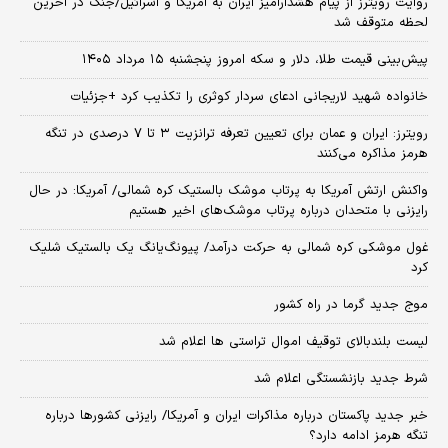
روایت رویترز از پیام هشدارآمیز ایران به آمریکا و اسرائیل/جنگ در آخرین
لحظه متوقف شد
پیش‌بینی قیمت طلا، دلار و سکه امروز پنجشنبه ۱۵ مرداد ۱۴۰۵
خانواده شهید لاریجانی ادعای سردار کوثری را تکذیب کرد +جزئیات
رویترز: ایران و عمان برای تعیین تعرفه ترانزیت ۳ تا ۷ درصدی در تنگه
هرمز مذاکره می‌کنند
واکنش ارتش آمریکا به پرتاب موشک بالستیک کره شمالی/ آمریکا: در حال
رایزنی با متحدان درباره پرتاب موشک‌های اخیر هستیم
غول موشکی کره شمالی به حرکت درآمد/ پیونگ‌یانگ یک بالستیک شلیک
کرد
موج جدید گرما در راه کشور
لیست بلندبالای توقیف اموال تراستی ها اعلام شد
شرط جدید بازنشستگی اعلام شد
خبر جدید پاکستان درباره مذاکرات ایران و آمریکا/ رایزنی کشورها درباره
تنگه هرمز ادامه دارد؟