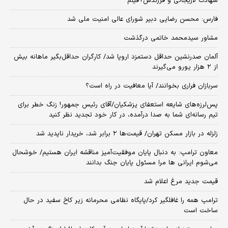
شهادت لاریجانی و فرزندش+فیلم
فارس: محسن رضایی دبیر شورای عالی امنیت ملی شد
مشاور سیدمحمد خاتمی درگذشت
آلمان صدرنشین حداقل دستمزد اروپا شد/ کارگران حداقل‌بگیر ماهانه بیش
از ۲ هزار یورو می‌گیرند
سربازان فراری بخوانند/ آیا معافیت در راه است؟
پس‌لرزه‌های شایعه استعفای پزشکیان/آقای رئیس جمهور! زنگ خطر برای
تیم رسانه‌ای شما به صدا درآمده، در کار خود تجدید نظر کنید
زلزله در بازار مسکن تهران/ قیمت‌ها ۲ برابر شد، خریدار ناپدید شد
معاون ترامپ: به دنبال پایان موفقیت‌آمیز مناقشه ایران هستیم/ خوشحال
می‌شوم ایرانی ها مرا مسئول پایان جنگ بدانند
قیمت جدید مرغ اعلام شد
ترامپ همه را غافلگیر کرد/پایگاه نظامی محرمانه زیر کاخ سفید در حال
ساخت است